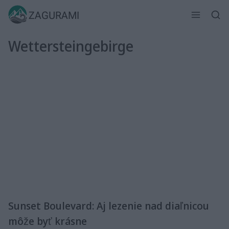
Skip
ZAGURAMI
to
content
Wettersteingebirge
Sunset Boulevard: Aj lezenie nad diaľnicou
môže byť krásne