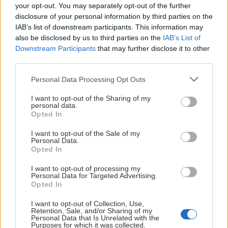
your opt-out. You may separately opt-out of the further
Krásna a preľudnená ferrata na Alpspitze
disclosure of your personal information by third parties on the
IAB’s list of downstream participants. This information may
Jaro
3. novembra 2019
also be disclosed by us to third parties on the
IAB’s List of
Downstream Participants
that may further disclose it to other
Zaistená trasa na Alpspitze je vhodná aj pre úplných ferratových
third parties.
začiatočníkov. Ak vystihnú podobne pekné počasie ako my, zaručene
Personal Data Processing Opt Outs
budú nadšení. Treba sa však pripraviť na veľké množstvo ľudí.
I want to opt-out of the Sharing of my
personal data.
Opted In
I want to opt-out of the Sale of my
Lezenie
Skialp
Cyklo
Turistika
Via ferrata
Personal Data.
Opted In
Cestovanie
I want to opt-out of processing my
Personal Data for Targeted Advertising.
Opted In
KTO SME
I want to opt-out of Collection, Use,
Retention, Sale, and/or Sharing of my
Na blogu Zagurami nájdeš inšpirácie a praktické info pre
Personal Data that Is Unrelated with the
Purposes for which it was collected.
outdoorové aktivity v každej sezóne. O horských a iných