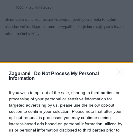
Robo
26. júna 2020
Stenu Geierwand som nemal vo svojom predvýbere, bola to úplne
náhodná voľba. Napriek tomu to vypálilo ako jedno z najlepších lezení
minuloročnej sezóny.
Zagurami -
Do Not Process My Personal
Information
If you wish to opt-out of the sale, sharing to third parties, or
processing of your personal or sensitive information for
targeted advertising by us, please use the below opt-out
section to confirm your selection. Please note that after your
opt-out request is processed you may continue seeing
interest-based ads based on personal information utilized by
us or personal information disclosed to third parties prior to