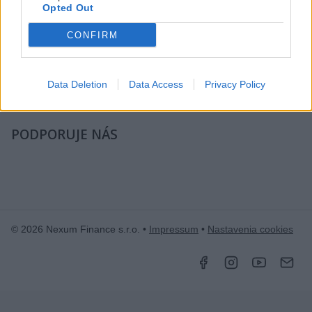
Opted Out
zážitkoch
píšeme už od roku 2015
.
CONFIRM
ČLÁNKY EMAILOM
Prihlás sa na
odber našich článkov emailom
. Súhrn noviniek
Data Deletion
Data Access
Privacy Policy
posielame zvyčajne raz za dva týždne.
PODPORUJE NÁS
© 2026 Nexum Finance s.r.o. •
Impressum
•
Nastavenia cookies