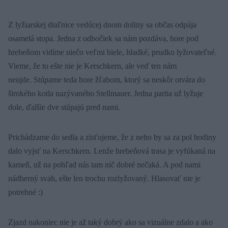
Z lyžiarskej diaľnice vedúcej dnom doliny sa občas odpája
osamelá stopa. Jedna z odbočiek sa nám pozdáva, hore pod
hrebeňom vidíme niečo veľmi biele, hladké, prudko lyžovateľné.
Vieme, že to ešte nie je Kerschkern, ale veď ten nám
neujde. Stúpame teda hore žľabom, ktorý sa neskôr otvára do
širokého kotla nazývaného Stellmauer. Jedna partia už lyžuje
dole, ďalšie dve stúpajú pred nami.
Prichádzame do sedla a zisťujeme, že z neho by sa za pol hodiny
dalo vyjsť na Kerschkern. Lenže hrebeňová trasa je vyfúkaná na
kameň, už na pohľad nás tam nič dobré nečaká. A pod nami
nádherný svah, ešte len trochu rozlyžovaný. Hlasovať nie je
potrebné :)
Zjazd nakoniec nie je až taký dobrý ako sa vizuálne zdalo a ako