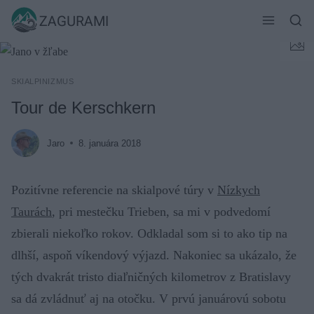
Skip
ZAGURAMI
to
content
SKIALPINIZMUS
Tour de Kerschkern
Jaro
8. januára 2018
Pozitívne referencie na skialpové túry v
Nízkych
Taurách
, pri mestečku Trieben, sa mi v podvedomí
zbierali niekoľko rokov. Odkladal som si to ako tip na
dlhší, aspoň víkendový výjazd. Nakoniec sa ukázalo, že
tých dvakrát tristo diaľničných kilometrov z Bratislavy
sa dá zvládnuť aj na otočku. V prvú januárovú sobotu