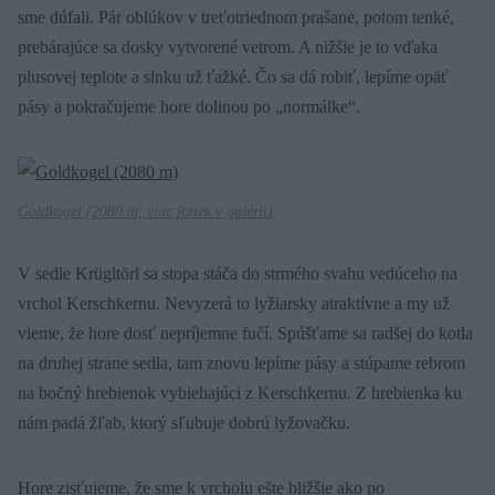
sme dúfali. Pár oblúkov v treťotriednom prašane, potom tenké,
prebárajúce sa dosky vytvorené vetrom. A nižšie je to vďaka
plusovej teplote a slnku už ťažké. Čo sa dá robiť, lepíme opäť
pásy a pokračujeme hore dolinou po „normálke“.
Goldkogel (2080 m,
viac fotiek v galérii
)
V sedle Krügltörl sa stopa stáča do strmého svahu vedúceho na
vrchol Kerschkernu. Nevyzerá to lyžiarsky atraktívne a my už
vieme, že hore dosť nepríjemne fučí. Spúšťame sa radšej do kotla
na druhej strane sedla, tam znovu lepíme pásy a stúpame rebrom
na bočný hrebienok vybiehajúci z Kerschkernu. Z hrebienka ku
nám padá žľab, ktorý sľubuje dobrú lyžovačku.
Hore zisťujeme, že sme k vrcholu ešte bližšie ako po