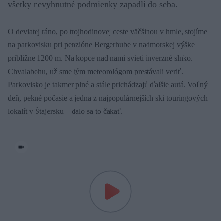
všetky nevyhnutné podmienky zapadli do seba.
O deviatej ráno, po trojhodinovej ceste väčšinou v hmle, stojíme
na parkovisku pri penzióne
Bergerhube
v nadmorskej výške
približne 1200 m. Na kopce nad nami svieti inverzné slnko.
Chvalabohu, už sme tým meteorológom prestávali veriť.
Parkovisko je takmer plné a stále prichádzajú ďalšie autá. Voľný
deň, pekné počasie a jedna z najpopulárnejších ski touringových
lokalít v Štajersku – dalo sa to čakať.
|