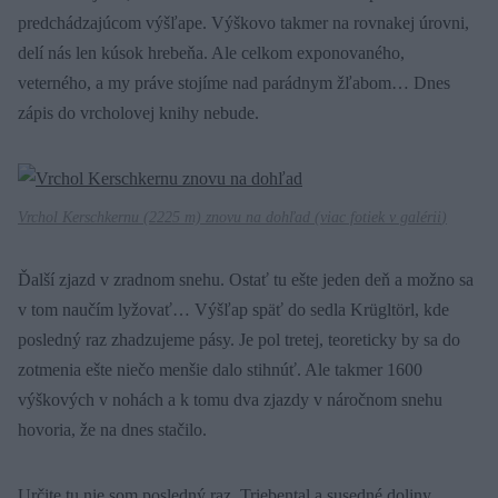
predchádzajúcom výšľape. Výškovo takmer na rovnakej úrovni,
delí nás len kúsok hrebeňa. Ale celkom exponovaného,
veterného, a my práve stojíme nad parádnym žľabom… Dnes
zápis do vrcholovej knihy nebude.
Vrchol Kerschkernu (2225 m) znovu na dohľad (
viac fotiek v galérii
)
Ďalší zjazd v zradnom snehu. Ostať tu ešte jeden deň a možno sa
v tom naučím lyžovať… Výšľap späť do sedla Krügltörl, kde
posledný raz zhadzujeme pásy. Je pol tretej, teoreticky by sa do
zotmenia ešte niečo menšie dalo stihnúť. Ale takmer 1600
výškových v nohách a k tomu dva zjazdy v náročnom snehu
hovoria, že na dnes stačilo.
Určite tu nie som posledný raz. Triebental a susedné doliny,