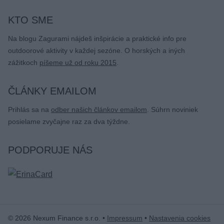
KTO SME
Na blogu Zagurami nájdeš inšpirácie a praktické info pre
outdoorové aktivity v každej sezóne. O horských a iných
zážitkoch
píšeme už od roku 2015
.
ČLÁNKY EMAILOM
Prihlás sa na
odber našich článkov emailom
. Súhrn noviniek
posielame zvyčajne raz za dva týždne.
PODPORUJE NÁS
© 2026 Nexum Finance s.r.o. •
Impressum
•
Nastavenia cookies