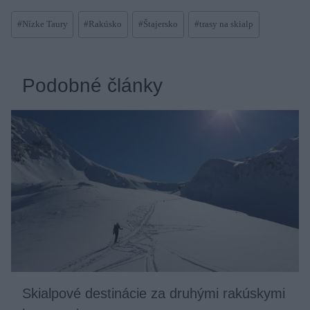
Post
#
Nízke Taury
#
Rakúsko
#
Štajersko
#
trasy na skialp
Tags:
Podobné články
Skialpové destinácie za druhými rakúskymi