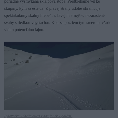
poriadne vyšmýkaná skialpová stopa. Predbiehame veľké
skupiny, kým sa ešte dá. Z pravej strany údolie ohraničuje
spektakulárny skalný hrebeň, z ľavej miernejšie, nezarastené
svahy s riedkou vegetáciou. Keď sa pozriem tým smerom, všade
vidím potenciálnu lajnu.
Lyžovačka v Stellmaueri (
viac fotiek v galérii
)