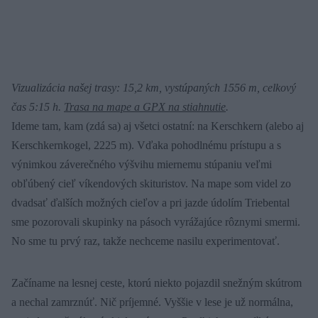
Vizualizácia našej trasy: 15,2 km, vystúpaných 1556 m, celkový
čas 5:15 h.
Trasa na mape a GPX na stiahnutie
.
Ideme tam, kam (zdá sa) aj všetci ostatní: na Kerschkern (alebo aj
Kerschkernkogel, 2225 m). Vďaka pohodlnému prístupu a s
výnimkou záverečného výšvihu miernemu stúpaniu veľmi
obľúbený cieľ víkendových skituristov. Na mape som videl zo
dvadsať ďalších možných cieľov a pri jazde údolím Triebental
sme pozorovali skupinky na pásoch vyrážajúce rôznymi smermi.
No sme tu prvý raz, takže nechceme nasilu experimentovať.
Začíname na lesnej ceste, ktorú niekto pojazdil snežným skútrom
a nechal zamrznúť. Nič príjemné. Vyššie v lese je už normálna,