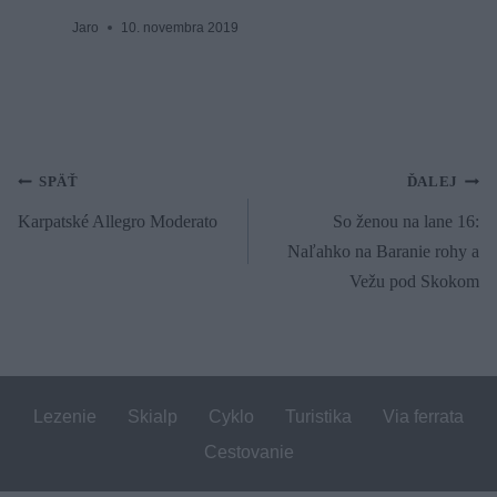
Jaro
10. novembra 2019
Navigácia
SPÄŤ
ĎALEJ
Karpatské Allegro Moderato
So ženou na lane 16:
v
Naľahko na Baranie rohy a
článku
Vežu pod Skokom
Lezenie
Skialp
Cyklo
Turistika
Via ferrata
Cestovanie