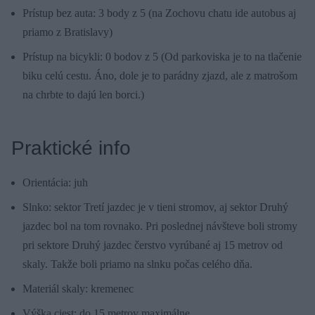
Prístup bez auta: 3 body z 5 (na Zochovu chatu ide autobus aj
priamo z Bratislavy)
Prístup na bicykli: 0 bodov z 5 (Od parkoviska je to na tlačenie
biku celú cestu. Áno, dole je to parádny zjazd, ale z matrošom
na chrbte to dajú len borci.)
Praktické info
Orientácia: juh
Slnko: sektor Tretí jazdec je v tieni stromov, aj sektor Druhý
jazdec bol na tom rovnako. Pri poslednej návšteve boli stromy
pri sektore Druhý jazdec čerstvo vyrúbané aj 15 metrov od
skaly. Takže boli priamo na slnku počas celého dňa.
Materiál skaly: kremenec
Výška ciest: do 15 metrov maximálne