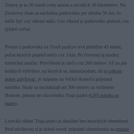
Trnavy je to 30 minút cesty autom a necelých 30 kilometrov. Na
Zochovej chate sa nachádza parkovisko pre zhruba 50 áut, čo
môže byť cez víkend málo. Cez víkend je parkovisko platené, cez
týždeň voľné.
Presun z parkoviska na Troch jazdcov trvá približne 45 minút,
počas ktorých prejdeš niečo cez 3 km. Po červenej aj modrej
turistickej značke. Prevýšenie je niečo cez 260 metrov. Až na pár
krátkych výšvihov, na ktorých sa, mimochodom, dá aj
celkom
dobre zalyžovať
, je stúpanie na Veľkú Homoľu príjemná
turistika. Skaly sa nachádzajú asi 300 metrov za vrcholom
Homole, priamo pri rázcestníku Traja jazdci (
GPS poloha na
mape
).
Lezecká oblasť Traja jazdci je aktuálne bez lezeckých obmedzení.
Pred návštevou si je dobré overiť prípadné obmedzenia na
stránke