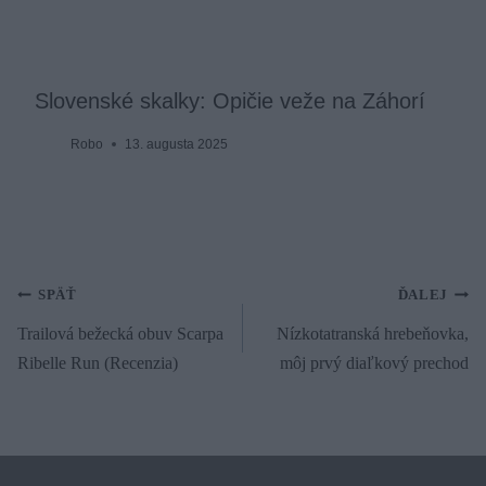
Slovenské skalky: Opičie veže na Záhorí
Robo
13. augusta 2025
Navigácia
SPÄŤ
ĎALEJ
Trailová bežecká obuv Scarpa
Nízkotatranská hrebeňovka,
v
Ribelle Run (Recenzia)
môj prvý diaľkový prechod
článku