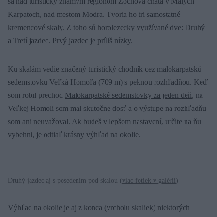
sa nad turisticky známym regiónom Zochova chata v Malých
Karpatoch, nad mestom Modra. Tvoria ho tri samostatné
kremencové skaly. Z toho sú horolezecky využívané dve: Druhý
a Tretí jazdec. Prvý jazdec je príliš nízky.
Ku skalám vedie značený turistický chodník cez malokarpatskú
sedemstovku Veľká Homoľa (709 m) s peknou rozhľadňou. Keď
som robil prechod
Malokarpatské sedemstovky za jeden deň
, na
Veľkej Homoli som mal skutočne dosť a o výstupe na rozhľadňu
som ani neuvažoval. Ak budeš v lepšom nastavení, určite na ňu
vybehni, je odtiaľ krásny výhľad na okolie.
Druhý jazdec aj s posedením pod skalou (
viac fotiek v galérii
)
Výhľad na okolie je aj z konca (vrcholu skaliek) niektorých