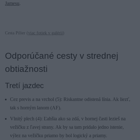
Jamesu
.
Cesta Pilier (
viac fotiek v galérii
)
Odporúčané cesty v strednej
obtiažnosti
Tretí jazdec
Cez previs a na vrchol (5): Riskantne odistená línia. Ak liezť,
tak s horným lanom (AF).
Vlnitý plech (4): Ľahšia ako sa zdá, v hornej časti lezieš na
vežičku z ľavej strany. Ak by sa tam pridalo jedno istenie,
výlez na vežičku priamo by bol logický a priamy.