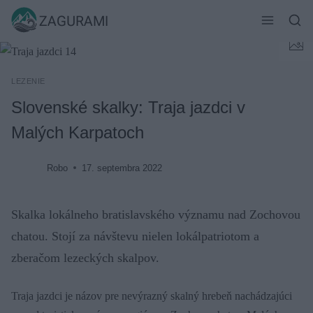
Skip
ZAGURAMI
to
content
LEZENIE
Slovenské skalky: Traja jazdci v
Malých Karpatoch
Robo
17. septembra 2022
Skalka lokálneho bratislavského významu nad Zochovou
chatou. Stojí za návštevu nielen lokálpatriotom a
zberačom lezeckých skalpov.
Traja jazdci je názov pre nevýrazný skalný hrebeň nachádzajúci