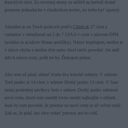
lezeckých ciest. Zo severnej strany sa môžeš na hrebeň dostať
pomerne jednoducho v chodeckom teréne, no treba byť opatrný.
Aktuálne je na Troch jazdcoch podľa
Climb.sk
27 ciest a
variantov v obtiažnosti od 2 do 7 UIAA v ceste s názvom DPH
(uvádza sa aj názov Hrana spoďáky). Názov kopírujem, možno je
v názve chyba a možno tým autor chcel niečo povedať. Ak máš
info k názvu cesty, pošli mi ho. Ďakujem pekne.
Ako som už písal, oblasť tvoria dva lezecké sektory. V sektore
Tretí jazdec je 14 ciest, v sektore Druhý jazdec 13 ciest. V čase
mojej poslednej návštevy bola v sektore Druhý jazdec odistená
nová cesta, ktorú som zaradil rovno medzi najkrajšie v oblasti.
Inak by som povedal, že priestor na nové cesty je už veľmi malý.
Zdá sa, že platí, kto chce vidieť priestor, ten ho vidí.