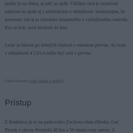
jazdec je na slnku, aj istič sa opáli. Väčšina ciest je označená
nápisom na skale aj s informáciou o obtiažnosti. Samozrejme, že
kremenec má aj tu charakter umasteného a vyšmýkaného matroša.
Kto sa bojí, nech nechodí do lesa.
Lezie sa hlavne po dobrých chytoch v miernom previse. Aj cesta
v obtiažnosti 4 UIAA môže byť celá v previse.
Cesta Hranou (
viac fotiek v galérii
)
Prístup
Z Bratislavy je to na parkovisko Zochova chata (Modra, časť
Piesok v okrese Pezinok) 40 km a 50 minút cesty autom. Z