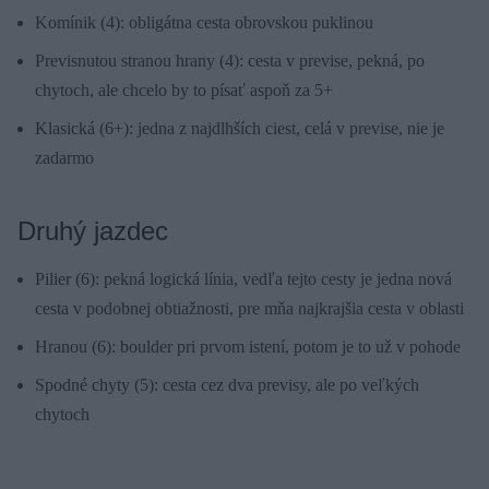
Komínik (4): obligátna cesta obrovskou puklinou
Previsnutou stranou hrany (4): cesta v previse, pekná, po
chytoch, ale chcelo by to písať aspoň za 5+
Klasická (6+): jedna z najdlhších ciest, celá v previse, nie je
zadarmo
Druhý jazdec
Pilier (6): pekná logická línia, vedľa tejto cesty je jedna nová
cesta v podobnej obtiažnosti, pre mňa najkrajšia cesta v oblasti
Hranou (6): boulder pri prvom istení, potom je to už v pohode
Spodné chyty (5): cesta cez dva previsy, ale po veľkých
chytoch