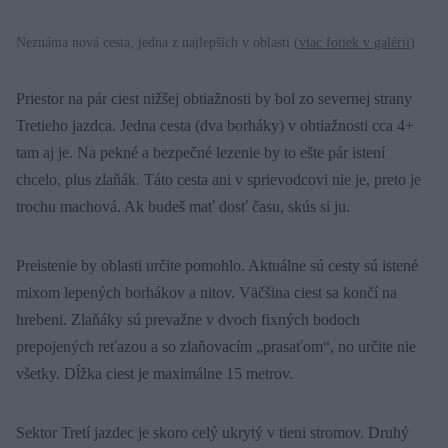
Neznáma nová cesta, jedna z najlepších v oblasti (
viac fotiek v galérii
)
Priestor na pár ciest nižšej obtiažnosti by bol zo severnej strany
Tretieho jazdca. Jedna cesta (dva borháky) v obtiažnosti cca 4+
tam aj je. Na pekné a bezpečné lezenie by to ešte pár istení
chcelo, plus zlaňák. Táto cesta ani v sprievodcovi nie je, preto je
trochu machová. Ak budeš mať dosť času, skús si ju.
Preistenie by oblasti určite pomohlo. Aktuálne sú cesty sú istené
mixom lepených borhákov a nitov. Väčšina ciest sa končí na
hrebeni. Zlaňáky sú prevažne v dvoch fixných bodoch
prepojených reťazou a so zlaňovacím „prasaťom“, no určite nie
všetky. Dĺžka ciest je maximálne 15 metrov.
Sektor Tretí jazdec je skoro celý ukrytý v tieni stromov. Druhý