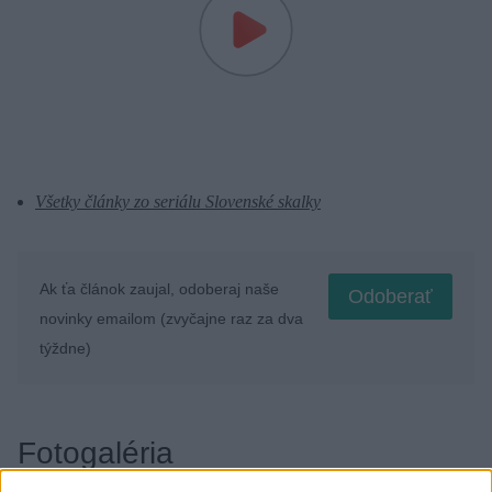
Všetky články zo seriálu Slovenské skalky
Ak ťa článok zaujal, odoberaj naše
Odoberať
novinky emailom (zvyčajne raz za dva
týždne)
Fotogaléria