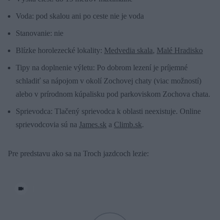
Voda: pod skalou ani po ceste nie je voda
Stanovanie: nie
Blízke horolezecké lokality:
Medvedia skala
,
Malé Hradisko
Tipy na doplnenie výletu: Po dobrom lezení je príjemné
schladiť sa nápojom v okolí Zochovej chaty (viac možností)
alebo v prírodnom kúpalisku pod parkoviskom Zochova chata.
Sprievodca: Tlačený sprievodca k oblasti neexistuje. Online
sprievodcovia sú na
James.sk
a
Climb.sk
.
Pre predstavu ako sa na Troch jazdcoch lezie:
|