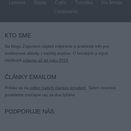
Lezenie
Skialp
Cyklo
Turistika
Via ferrata
Cestovanie
KTO SME
Na blogu Zagurami nájdeš inšpirácie a praktické info pre
outdoorové aktivity v každej sezóne. O horských a iných
zážitkoch
píšeme už od roku 2015
.
ČLÁNKY EMAILOM
Prihlás sa na
odber našich článkov emailom
. Súhrn noviniek
posielame zvyčajne raz za dva týždne.
PODPORUJE NÁS