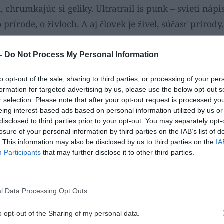
, chrumkajúc si geliky. Ultratrail is punk – svieti ná
 o prírode, o živloch. A aj človek je živel, súčasť prírody.
 -
Do Not Process My Personal Information
í pohybu ako vodopád, čo duni
to opt-out of the sale, sharing to third parties, or processing of your per
lo seba. Odvážnych nesie, váhav
formation for targeted advertising by us, please use the below opt-out s
r selection. Please note that after your opt-out request is processed y
ím. Pusť sa brehu a chyť sa vĺn
eing interest-based ads based on personal information utilized by us or
disclosed to third parties prior to your opt-out. You may separately opt-
losure of your personal information by third parties on the IAB’s list of
dy ani ohňa sa nedotkneš bez to
. This information may also be disclosed by us to third parties on the
IA
Participants
that may further disclose it to other third parties.
spaľujúcu túžbu s nimi splynúť.
inakosť magnetizuje.“
l Data Processing Opt Outs
os
o opt-out of the Sharing of my personal data.