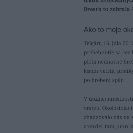
Bresťo to zobrala š
Ako to moje oko
Telgárt, 16. júla 20
prebehnutie sa cez 
plota neúnavné bre
lesom vetrík, prstík
po hrebeni späť.
V útulnej miestnost
vrstvu. Okolostojaci
zhadzovalo nás na z
zomrieš tam, smrť s