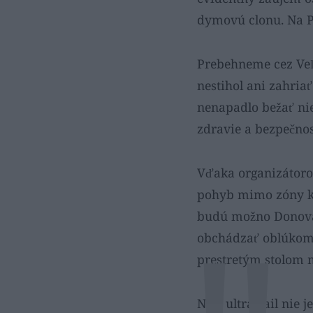
dymovú clonu. Na Pr
Prebehneme cez Veľ
nestihol ani zahri
nenapadlo bežať nie
zdravie a bezpečno
Vďaka organizátorom
pohyb mimo zóny ko
budú možno Donoval
obchádzať oblúkom 
prestretým stolom m
Nuž, ultratrail nie