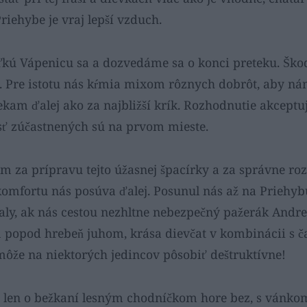
iehybe je vraj lepší vzduch.
kú Vápenicu sa a dozvedáme sa o konci preteku. Ško
ať. Pre istotu nás kŕmia mixom rôznych dobrôt, aby n
kam ďalej ako za najbližší krík. Rozhodnutie akceptuj
sť zúčastnených sú na prvom mieste.
 za prípravu tejto úžasnej špacírky a za správne ro
mfortu nás posúva ďalej. Posunul nás až na Priehybu
y, ak nás cestou nezhltne nebezpečný pažerák Andr
popod hrebeň juhom, krása dievčat v kombinácii s 
ôže na niektorých jedincov pôsobiť deštruktívne!
 je len o bežkaní lesným chodníčkom hore bez, s vánko