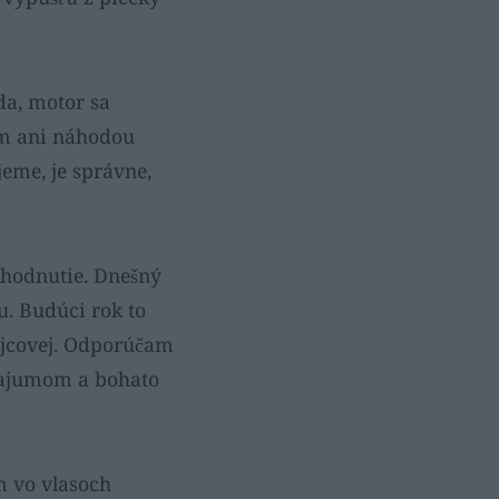
da, motor sa
ám ani náhodou
eme, je správne,
zhodnutie. Dnešný
. Budúci rok to
ejcovej. Odporúčam
čajumom a bohato
m vo vlasoch