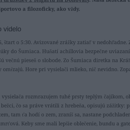
portovo a filozoficky, ako vždy.
 videlo
16, štart o 5:30. Avizované zrážky zatiaľ v nedohľadne.
lúky do Šumiaca. Huňatí achillovia bezpečne uviazan
šú večnú pieseň o slobode. Zo Šumiaca diretka na Krá
y omŕzajú. Hore pri vysielači mlieko, nič nevidno. Zop
i vysielača rozmrazujem tuhé prsty teplým čajíkom, o
 bežci, čo sa práve vrátili z hrebeňa, opisujú zážitky: 
em, tam ťa hodí o zem, zraníš sa, nastane podchladen
mrťová. Keby sme mali lepšie oblečenie, bundu a gate