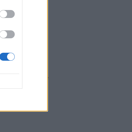
ch bežcov nikdy
dlanie. To nebolo,
úc sa v poryvoch
esory musia
icky pôsobiace sily
adnom smere. Ešteže
o máme. Vždy nám
 26 mala.