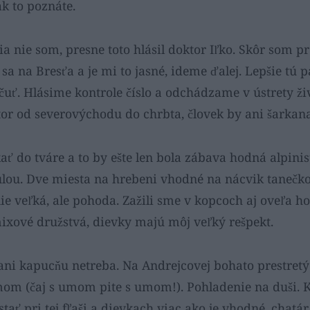
ak to poznáte.
a nie som, presne toto hlásil doktor Iľko. Skôr som p
sa na Bresťa a je mi to jasné, ideme ďalej. Lepšie tú 
očuť. Hlásime kontrole číslo a odchádzame v ústrety ž
or od severovýchodu do chrbta, človek by ani šarkan
kať do tváre a to by ešte len bola zábava hodná alpini
nulou. Dve miesta na hrebeni vhodné na nácvik taneč
nie veľká, ale pohoda. Zažili sme v kopcoch aj oveľa h
xové družstvá, dievky majú môj veľký rešpekt.
ani kapucňu netreba. Na Andrejcovej bohato prestretý 
umom (čaj s umom pite s umom!). Pohladenie na duši. 
tať pri tej fľaši a dievkach viac ako je vhodné, chatá