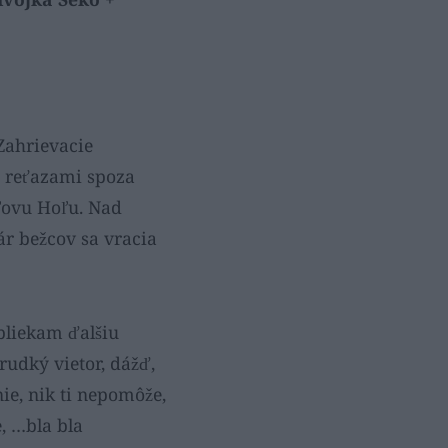
 Zahrievacie
í reťazami spoza
ľovu Hoľu. Nad
ár bežcov sa vracia
bliekam ďalšiu
prudký vietor, dážď,
ie, nik ti nepomôže,
, …bla bla