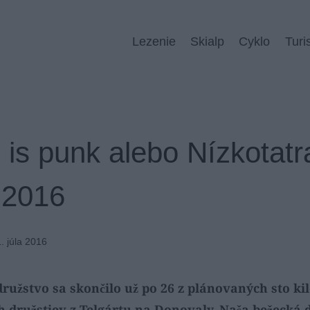
Lezenie
Skialp
Cyklo
Turi
il is punk alebo Nízkotat
 2016
. júla 2016
ružstvo sa skončilo už po 26 z plánovaných sto k
h družstiev z Telgártu na Donovaly
. Naša bežecká 