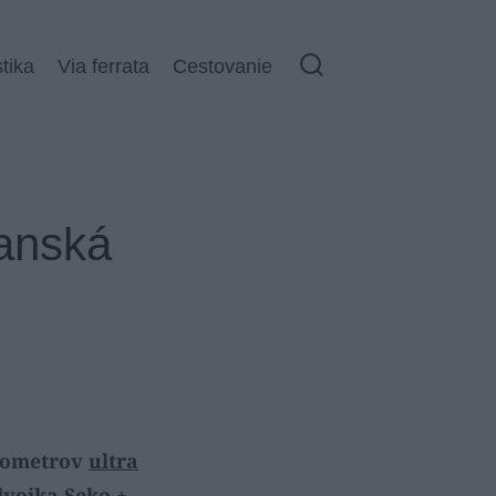
stika
Via ferrata
Cestovanie
Galéria (12)
ranská
ilometrov
ultra
dvojka Seko +