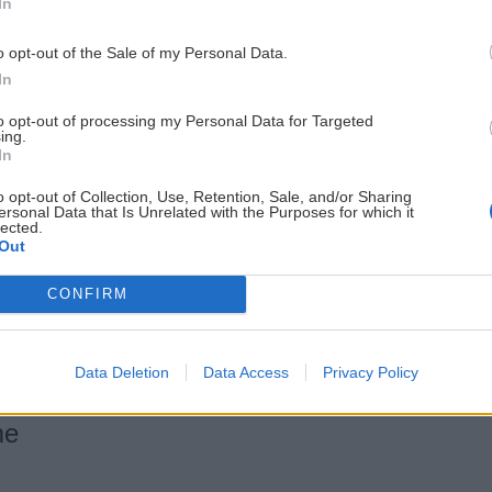
In
o opt-out of the Sale of my Personal Data.
oko videlo (dve oči viac vidia)
In
hľad v miestnosti plnej mokrých a zubami drkotajúci
to opt-out of processing my Personal Data for Targeted
ing.
sko jeden. Očká veselé, žiadna pochybnosť, len odho
In
že IDEME. Za stenou z vetra kričíme radosťou kymácaj
o opt-out of Collection, Use, Retention, Sale, and/or Sharing
ersonal Data that Is Unrelated with the Purposes for which it
ažďovou vírivkou. Užívame si to ako malé deti. Proc
lected.
Out
každej nohy a brať do úvahy bočné nárazové stochast
 bol výsledný vektor pohybu tela v horizontálnom záp
CONFIRM
ozor dával. Príroda je mocná čarodejka. Radi ju za t
í. Škoda, že táto parádička z plánovaných 100 km len
Data Deletion
Data Access
Privacy Policy
me