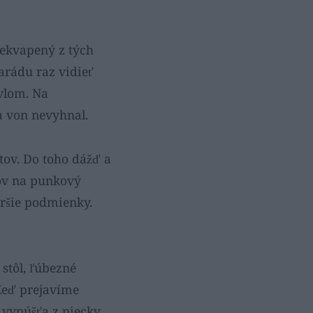
rekvapený z tých
parádu raz vidieť
ivlom. Na
a von nevyhnal.
stov. Do toho dážď a
kov na punkový
oršie podmienky.
stôl, ľúbezné
Keď prejavíme
r vypúšťa z piecky