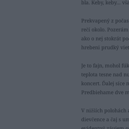
bla. Keby, keby… vš
Prekvapený z počasi
rečí okolo. Pozerám 
ako o nej stokrát p
hrebeni prudký viet
Je to fajn, mohol fú
teplota tesne nad 
koncert. Ďalej síce 
Predbiehame dve mi
V nižších polohách 
dievčence a čaj s 
evidentný záujem os