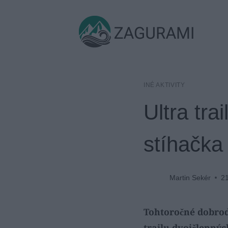
Skip
to
ZAGURAMI
content
INÉ AKTIVITY
Ultra tra
stíhačka
Martin Sekér
21
Tohtoročné dobrod
trailu dvojčlennýc