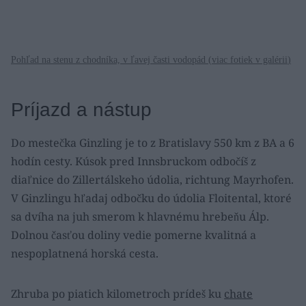
Pohľad na stenu z chodníka, v ľavej časti vodopád (
viac fotiek v galérii
)
Príjazd a nástup
Do mestečka Ginzling je to z Bratislavy 550 km z BA a 6
hodín cesty. Kúsok pred Innsbruckom odbočíš z
diaľnice do Zillertálskeho údolia, richtung Mayrhofen.
V Ginzlingu hľadaj odbočku do údolia Floitental, ktoré
sa dvíha na juh smerom k hlavnému hrebeňu Álp.
Dolnou časťou doliny vedie pomerne kvalitná a
nespoplatnená horská cesta.
Zhruba po piatich kilometroch prídeš ku
chate