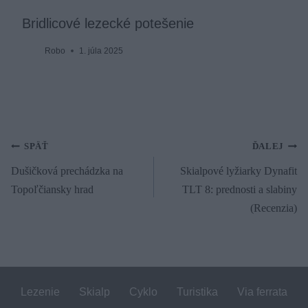
Bridlicové lezecké potešenie
Robo
1. júla 2025
Navigácia
SPÄŤ
ĎALEJ
Dušičková prechádzka na
Skialpové lyžiarky Dynafit
v
Topoľčiansky hrad
TLT 8: prednosti a slabiny
článku
(Recenzia)
Lezenie
Skialp
Cyklo
Turistika
Via ferrata