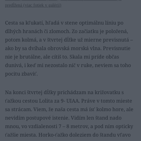
predĺžená (
viac fotiek v galérii
)
Cesta sa kľukatí, hľadá v stene optimálnu líniu po
dlhých hranách či zlomoch. Zo začiatku je položená,
potom kolmá, a v štvrtej dĺžke už mierne previsnutá –
ako by sa dvíhala obrovská morská vlna. Previsnutie
nie je brutálne, ale cítiš to. Skala mi príde občas
dunivá, i keď mi nezostalo nič v ruke, neviem sa toho
pocitu zbaviť.
Na konci štvrtej dĺžky prichádzam na križovatku s
ťažkou cestou Lolita za 9- UIAA. Práve v tomto mieste
sa strácam. Viem, že naša cesta má ísť kolmo hore, ale
nevidím postupové istenie. Vidím len štand nado
mnou, vo vzdialenosti 7 – 8 metrov, a pod ním opticky
ťažšie miesta. Horko-ťažko doleziem do štandu vľavo