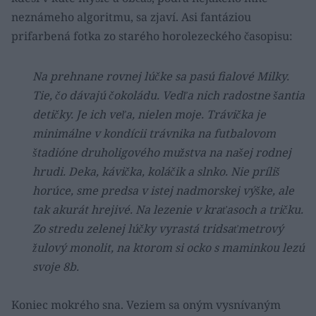
neznámeho algoritmu, sa zjaví. Asi fantáziou
prifarbená fotka zo starého horolezeckého časopisu:
Na prehnane rovnej lúčke sa pasú fialové Milky.
Tie, čo dávajú čokoládu. Vedľa nich radostne šantia
detičky. Je ich veľa, nielen moje. Trávička je
minimálne v kondícii trávnika na futbalovom
štadióne druholigového mužstva na našej rodnej
hrudi. Deka, kávička, koláčik a slnko. Nie príliš
horúce, sme predsa v istej nadmorskej výške, ale
tak akurát hrejivé. Na lezenie v kraťasoch a tričku.
Zo stredu zelenej lúčky vyrastá tridsaťmetrový
žulový monolit, na ktorom si ocko s maminkou lezú
svoje 8b.
Koniec mokrého sna. Veziem sa oným vysnívaným