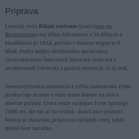
Príprava
Lezecká cesta
Bikini variante
(pozri
topo na
Bergsteigene
) má dĺžku 320 metrov v 10 dĺžkach a
klasifikáciu 6+ UIAA, pričom v šiestom stupni je 8
dĺžok. Podľa môjho obľúbeného sprievodcu
Genussklettern Österreich Mitte
má cesta má v
atraktívnosti 3 hviezdy z piatich možných, čo aj sedí.
Severovýchodná orientácia a vyššia nadmorská výška
predurčuje lezenie v tejto stene hlavne na leto a
slnečné počasie. Cesta vedie na kopec Freie Sprünge
(1800 m), ale nie až na vrchol – končí asi v polovici.
Návrat je zlanením priamo na začiatok cesty, takže
môžeš liezť naľahko.