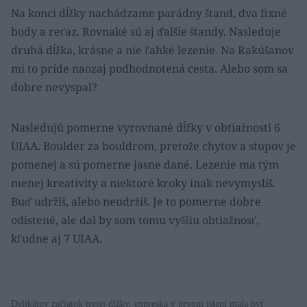
Na konci dĺžky nachádzame parádny štand, dva fixné
body a reťaz. Rovnaké sú aj ďalšie štandy. Nasleduje
druhá dĺžka, krásne a nie ľahké lezenie. Na Rakúšanov
mi to príde naozaj podhodnotená cesta. Alebo som sa
dobre nevyspal?
Nasledujú pomerne vyrovnané dĺžky v obtiažnosti 6
UIAA. Boulder za bouldrom, pretože chytov a stupov je
pomenej a sú pomerne jasne dané. Lezenie ma tým
menej kreativity a niektoré kroky inak nevymyslíš.
Buď udržíš, alebo neudržíš. Je to pomerne dobre
odistené, ale dal by som tomu vyššiu obtiažnosť,
kľudne aj 7 UIAA.
Delikátny začiatok tretej dĺžky, expreska v prvom istení mala byť