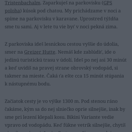
Tristenbachalm
. Zaparkuješ na parkovisku (
GPS
poloha
) kúsok pod chatou. My prichádzame v noci a
spíme na parkovisku v karavane. Uprostred týždňa
sme tu sami. Aj v lete tu vie byť v noci pekná zima.
Z parkoviska ideš lesníckou cestou vyššie do údolia,
smer na
Greizer Hutte
. Nemáš kde zablúdiť, ide o
jedinú turistickú trasu v údolí. Ideš po nej asi 30 minút
a keď uvidíš na pravej strane obrovský vodopád, si
takmer na mieste. Čaká ťa ešte cca 15 minút stúpania
k nástupnému bodu.
Začiatok cesty je vo výške 1300 m. Pod stenou ráno
čakáme, kým sa do nej slniečko oprie silnejšie, inak by
sme pri lezení klepali kosu. Bikini Variante vedie
vpravo od vodopádu. Keď fúkne vetrík silnejšie, chytíš