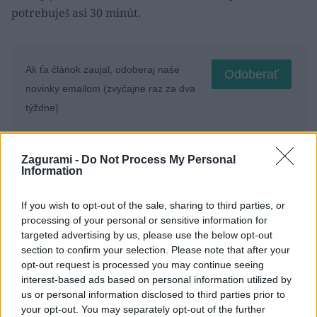
potrebuješ asi 30 minút.
Ak ťa článok zaujal, odoberaj naše
Odoberať
novinky emailom (zvyčajne raz za dva
týždne)
Zagurami -
Do Not Process My Personal
Fotogaléria
Information
If you wish to opt-out of the sale, sharing to third parties, or
processing of your personal or sensitive information for
targeted advertising by us, please use the below opt-out
section to confirm your selection. Please note that after your
opt-out request is processed you may continue seeing
interest-based ads based on personal information utilized by
us or personal information disclosed to third parties prior to
your opt-out. You may separately opt-out of the further
Post