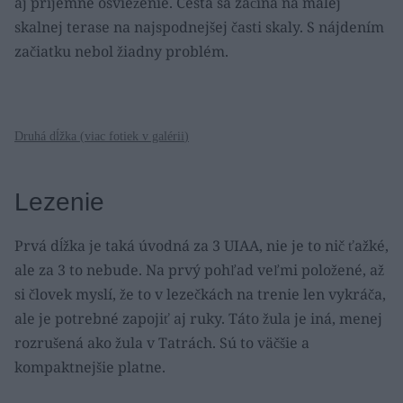
aj príjemné osvieženie. Cesta sa začína na malej
skalnej terase na najspodnejšej časti skaly. S nájdením
začiatku nebol žiadny problém.
Druhá dĺžka (
viac fotiek v galérii
)
Lezenie
Prvá dĺžka je taká úvodná za 3 UIAA, nie je to nič ťažké,
ale za 3 to nebude. Na prvý pohľad veľmi položené, až
si človek myslí, že to v lezečkách na trenie len vykráča,
ale je potrebné zapojiť aj ruky. Táto žula je iná, menej
rozrušená ako žula v Tatrách. Sú to väčšie a
kompaktnejšie platne.