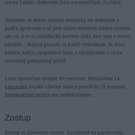
(cesta Lolita), doberám Jana a rozmýšľam, čo ďalej.
Nemáme so sebou vlastné pomôcky na doistenie a
podľa sprievodcu už pod naším štandom žiadne istenia
nie sú. A to si zakladačky beriem vždy, keď som v novej
lokalite… Bojová porada sa končí výsledkom, že dnes
balíme kufre, respektíve lano, a nechávame v ceste
zavesený pomyselný pytel.
Lano oporúčam dvojité 60-metrové. Minimálne 14
expresiek
nejaké vlastné istiace pomôcky. O nutnosti
horolezeckej helmy
ani nediskutujem.
Zostup
Zostup je zlanením cestou. Na návrat na parkovisko