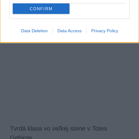
búrka
CONFIRM
Robo
28. mája 2018
Data Deletion
Data Access
Privacy Policy
Tvrdá klasa vo veľkej stene v Totes
Gebirge