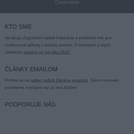
Cestovanie
KTO SME
Na blogu Zagurami nájdeš inšpirácie a praktické info pre
outdoorové aktivity v každej sezóne. O horských a iných
zážitkoch
píšeme už od roku 2015
.
ČLÁNKY EMAILOM
Prihlás sa na
odber našich článkov emailom
. Súhrn noviniek
posielame zvyčajne raz za dva týždne.
PODPORUJE NÁS