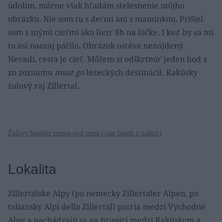
údolím, márne však hľadám stelesnenie môjho
obrázku. Nie som tu s deťmi ani s maminkou. Prišiel
som s inými cieľmi ako liezť 8b na lúčke. I keď by sa mi
to asi naozaj páčilo. Obrázok ostáva nenájdený.
Nevadí, cesta je cieľ. Môžem si odškrtnúť jeden bod z
zo zoznamu
must go
lezeckých destinácii. Rakúsky
žulový raj Zillertal.
Žulový boulder cestou pod stenu (
viac fotiek v galérii
)
Lokalita
Zillertálske Alpy (po nemecky Zillertaler Alpen, po
taliansky Alpi della Zillertal) patria medzi Východné
Alpy a nachádzajú sa na hranici medzi Rakúskom a