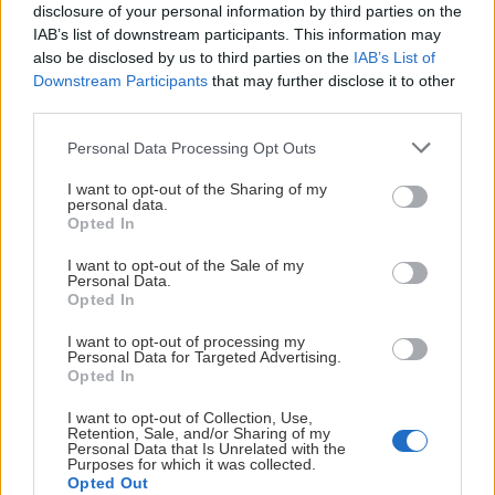
#
Alpy
#
GPX/GPS
#
Južné Tirolsko
#
Rakúsko
disclosure of your personal information by third parties on the
Tags:
IAB’s list of downstream participants. This information may
also be disclosed by us to third parties on the
IAB’s List of
#
Severné Tirolsko
#
Zillertal
Downstream Participants
that may further disclose it to other
third parties.
Personal Data Processing Opt Outs
Podobné články
I want to opt-out of the Sharing of my
personal data.
Opted In
I want to opt-out of the Sale of my
Personal Data.
Opted In
I want to opt-out of processing my
Personal Data for Targeted Advertising.
Opted In
I want to opt-out of Collection, Use,
Retention, Sale, and/or Sharing of my
Personal Data that Is Unrelated with the
Purposes for which it was collected.
Opted Out
Plezírové lezenie v Tennengebirge ukončila