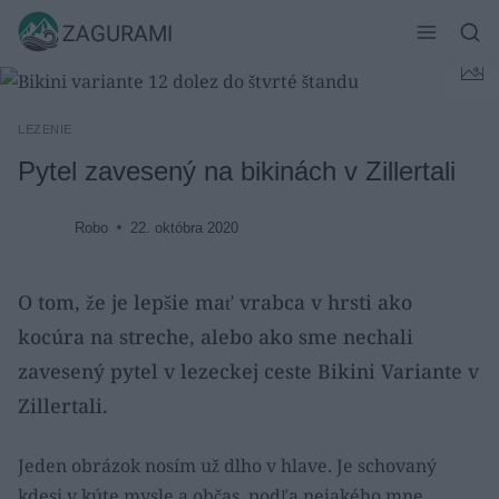
Skip
ZAGURAMI
to
content
LEZENIE
Pytel zavesený na bikinách v Zillertali
Robo
22. októbra 2020
O tom, že je lepšie mať vrabca v hrsti ako
kocúra na streche, alebo ako sme nechali
zavesený pytel v lezeckej ceste Bikini Variante v
Zillertali.
Jeden obrázok nosím už dlho v hlave. Je schovaný
kdesi v kúte mysle a občas, podľa nejakého mne