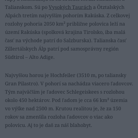
Talianskom. Sú po
Vysokých Taurách
a Ötztalských
Alpách tretím najvyšším pohorím Rakúska. Z celkovej
rozlohy pohoria 2050 km² približne polovica leží na
území Rakúska (spolková krajina Tirolsko, iba malá
časť na východe patrí do Salzburska). Talianska časť
Zillertálskych Álp patrí pod samosprávny región
Südtirol – Alto Adige.
Najvyššou horou je Hochfeiler (3510 m, po taliansky
Gran Pilastro). V pohorí sa nachádza viacero ľadovcov.
Tým najväčším je ľadovec Schlegeiskees s rozlohou
okolo 450 hektárov. Pod ľadom je cca 66 km² územia
vo výške nad 2500 m. Krutou realitou je, že za 150
rokov sa zmenšila rozloha ľadovcov o viac ako
polovicu. Aj to je daň za náš blahobyt.