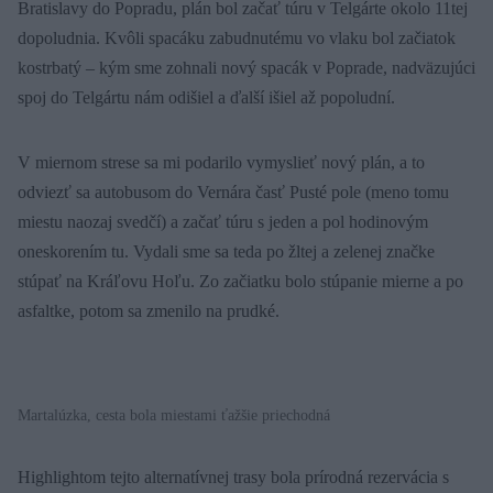
Bratislavy do Popradu, plán bol začať túru v Telgárte okolo 11tej
dopoludnia. Kvôli spacáku zabudnutému vo vlaku bol začiatok
kostrbatý – kým sme zohnali nový spacák v Poprade, nadväzujúci
spoj do Telgártu nám odišiel a ďalší išiel až popoludní.
V miernom strese sa mi podarilo vymyslieť nový plán, a to
odviezť sa autobusom do Vernára časť Pusté pole (meno tomu
miestu naozaj svedčí) a začať túru s jeden a pol hodinovým
oneskorením tu. Vydali sme sa teda po žltej a zelenej značke
stúpať na Kráľovu Hoľu. Zo začiatku bolo stúpanie mierne a po
asfaltke, potom sa zmenilo na prudké.
Martalúzka, cesta bola miestami ťažšie priechodná
Highlightom tejto alternatívnej trasy bola prírodná rezervácia s