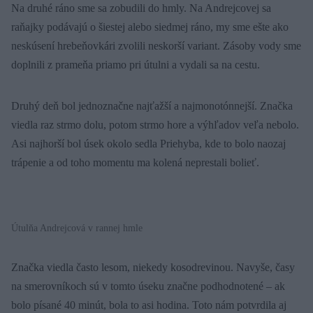
Na druhé ráno sme sa zobudili do hmly. Na Andrejcovej sa
raňajky podávajú o šiestej alebo siedmej ráno, my sme ešte ako
neskúsení hrebeňovkári zvolili neskorší variant. Zásoby vody sme
doplnili z prameňa priamo pri útulni a vydali sa na cestu.
Druhý deň bol jednoznačne najťažší a najmonotónnejší. Značka
viedla raz strmo dolu, potom strmo hore a výhľadov veľa nebolo.
Asi najhorší bol úsek okolo sedla Priehyba, kde to bolo naozaj
trápenie a od toho momentu ma kolená neprestali bolieť.
Útulňa Andrejcová v rannej hmle
Značka viedla často lesom, niekedy kosodrevinou. Navyše, časy
na smerovníkoch sú v tomto úseku značne podhodnotené – ak
bolo písané 40 minút, bola to asi hodina. Toto nám potvrdila aj