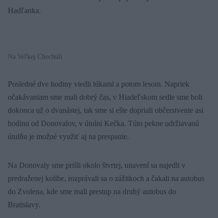
Hadľanka.
Na Veľkej Chochuli
Posledné dve hodiny viedli lúkami a potom lesom. Napriek
očakávaniam sme mali dobrý čas, v Hiadeľskom sedle sme boli
dokonca už o dvanástej, tak sme si ešte dopriali občerstvenie asi
hodinu od Donovalov, v útulni Kečka. Túto pekne udržiavanú
útulňu je možné využiť aj na prespanie.
Na Donovaly sme prišli okolo štvrtej, unavení sa najedli v
predraženej kolibe, rozprávali sa o zážitkoch a čakali na autobus
do Zvolena, kde sme mali prestup na druhý autobus do
Bratislavy.