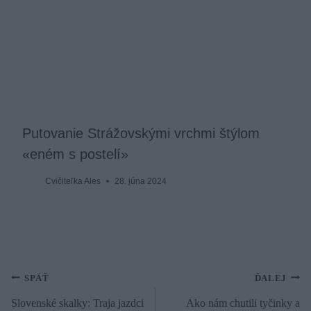
Putovanie Strážovskými vrchmi štýlom
«eném s postelí»
Cvičiteľka Ales
28. júna 2024
Navigácia
SPÄŤ
ĎALEJ
Slovenské skalky: Traja jazdci
Ako nám chutili tyčinky a