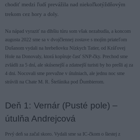
chodiť medzi ľudí prevážila nad niekoľkotýždňovým
trekom cez hory a doly.
Na nápad vyraziť na dlhšiu túru som však nezabudla, a koncom
augusta 2022 sme sa v dvojčlennej zostave s mojím priateľom
Dušanom vydali na hrebeňovku Nízkych Tatier, od Kráľovej
Hole na Donovaly, ktorá kopíruje časť SNP-čky. Prechod sme
zvládli za 5 dní, ale skúsenejší a zdatnejší turisti by ho prešli aj za
4 dni. Nocovali sme prevažne v útulniach, ale jednu noc sme
strávili na Chate M. R. Štefánika pod Ďumbierom.
Deň 1: Vernár (Pusté pole) –
útulňa Andrejcová
Prvý deň sa začal skoro. Vydali sme sa IC-čkom o šiestej z