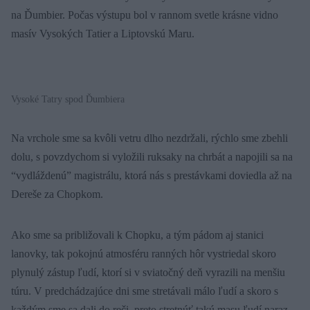
na Ďumbier. Počas výstupu bol v rannom svetle krásne vidno
masív Vysokých Tatier a Liptovskú Maru.
Vysoké Tatry spod Ďumbiera
Na vrchole sme sa kvôli vetru dlho nezdržali, rýchlo sme zbehli
dolu, s povzdychom si vyložili ruksaky na chrbát a napojili sa na
“vydláždenú” magistrálu, ktorá nás s prestávkami doviedla až na
Dereše za Chopkom.
Ako sme sa približovali k Chopku, a tým pádom aj stanici
lanovky, tak pokojnú atmosféru ranných hôr vystriedal skoro
plynulý zástup ľudí, ktorí si v sviatočný deň vyrazili na menšiu
túru. V predchádzajúce dni sme stretávali málo ľudí a skoro s
každým sme sa dali do reči, preto stretnúť takú masu ľudí naraz