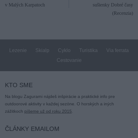
v
v Malých Karpatoch
sušienky Dobré časy
článku
(Recenzia)
Lezenie
Skialp
Cyklo
Turistika
Via ferrata
Cestovanie
KTO SME
Na blogu Zagurami nájdeš inšpirácie a praktické info pre
outdoorové aktivity v každej sezóne. O horských a iných
zážitkoch
píšeme už od roku 2015
.
ČLÁNKY EMAILOM