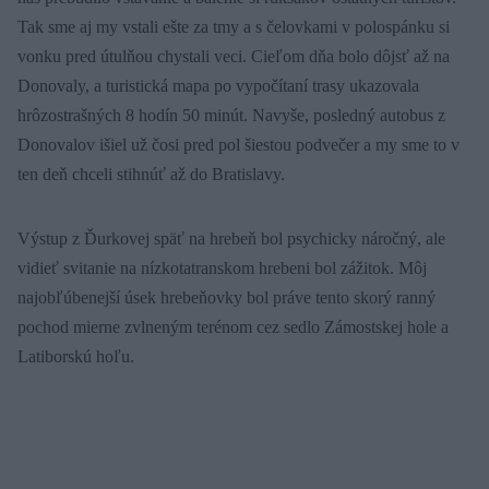
Tak sme aj my vstali ešte za tmy a s čelovkami v polospánku si
vonku pred útulňou chystali veci. Cieľom dňa bolo dôjsť až na
Donovaly, a turistická mapa po vypočítaní trasy ukazovala
hrôzostrašných 8 hodín 50 minút. Navyše, posledný autobus z
Donovalov išiel už čosi pred pol šiestou podvečer a my sme to v
ten deň chceli stihnúť až do Bratislavy.
Výstup z Ďurkovej späť na hrebeň bol psychicky náročný, ale
vidieť svitanie na nízkotatranskom hrebeni bol zážitok. Môj
najobľúbenejší úsek hrebeňovky bol práve tento skorý ranný
pochod mierne zvlneným terénom cez sedlo Zámostskej hole a
Latiborskú hoľu.