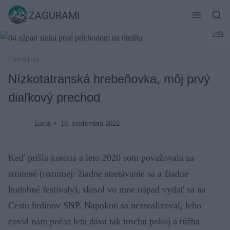
Skip
ZAGURAMI
to
content
TURISTIKA
Nízkotatranská hrebeňovka, môj prvý
diaľkový prechod
Lucia
18. septembra 2022
Keď prišla korona a leto 2020 som považovala za
stratené (rozumej: žiadne stretávanie sa a žiadne
hudobné festivaly), skrsol vo mne nápad vydať sa na
Cestu hrdinov SNP. Napokon sa nezrealizoval, lebo
covid nám počas leta dáva tak trochu pokoj a túžba