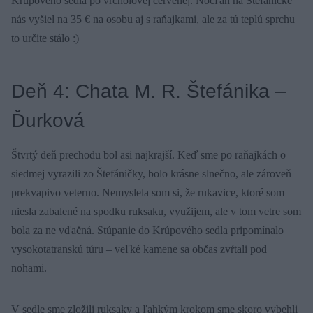
Krúpového sedla po vrcholovej červenej. Nocľah na Štefáničke
nás vyšiel na 35 € na osobu aj s raňajkami, ale za tú teplú sprchu
to určite stálo :)
Deň 4: Chata M. R. Štefánika –
Ďurková
Štvrtý deň prechodu bol asi najkrajší. Keď sme po raňajkách o
siedmej vyrazili zo Štefáničky, bolo krásne slnečno, ale zároveň
prekvapivo veterno. Nemyslela som si, že rukavice, ktoré som
niesla zabalené na spodku ruksaku, využijem, ale v tom vetre som
bola za ne vďačná. Stúpanie do Krúpového sedla pripomínalo
vysokotatranskú túru – veľké kamene sa občas zvŕtali pod
nohami.
V sedle sme zložili ruksaky a ľahkým krokom sme skoro vybehli