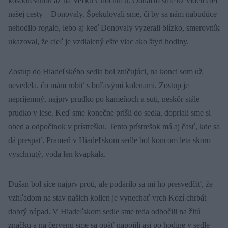
kosodrevinou až na Veľkú Chochuľu. Odtiaľto sme už videli cieľ
našej cesty – Donovaly. Špekulovali sme, či by sa nám nabudúce
nehodilo rogalo, lebo aj keď Donovaly vyzerali blízko, smerovník
ukazoval, že cieľ je vzdialený ešte viac ako štyri hodiny.
Zostup do Hiadeľského sedla bol zničujúci, na konci som už
nevedela, čo mám robiť s boľavými kolenami. Zostup je
nepríjemný, najprv prudko po kameňoch a suti, neskôr stále
prudko v lese. Keď sme konečne prišli do sedla, dopriali sme si
obed a odpočinok v prístrešku. Tento prístrešok má aj časť, kde sa
dá prespať. Prameň v Hiadeľskom sedle bol koncom leta skoro
vyschnutý, voda len kvapkala.
Dušan bol síce najprv proti, ale podarilo sa mi ho presvedčiť, že
vzhľadom na stav našich kolien je vynechať vrch Kozí chrbát
dobrý nápad. V Hiadeľskom sedle sme teda odbočili na žltú
značku a na červenú sme sa opäť napojili asi po hodine v sedle