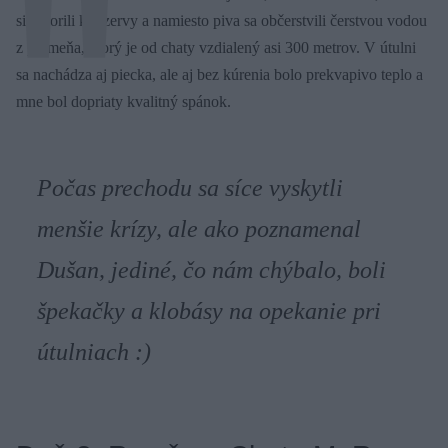
si otvorili konzervy a namiesto piva sa občerstvili čerstvou vodou
z prameňa, ktorý je od chaty vzdialený asi 300 metrov. V útulni
sa nachádza aj piecka, ale aj bez kúrenia bolo prekvapivo teplo a
mne bol dopriaty kvalitný spánok.
Počas prechodu sa síce vyskytli
menšie krízy, ale ako poznamenal
Dušan, jediné, čo nám chýbalo, boli
špekačky a klobásy na opekanie pri
útulniach :)