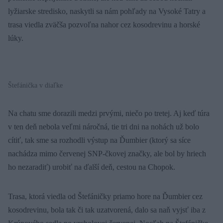
lyžiarske stredisko, naskytli sa nám pohľady na Vysoké Tatry a
trasa viedla zväčša pozvoľna nahor cez kosodrevinu a horské
lúky.
Štefánička v diaľke
Na chatu sme dorazili medzi prvými, niečo po tretej. Aj keď túra
v ten deň nebola veľmi náročná, tie tri dni na nohách už bolo
cítiť, tak sme sa rozhodli výstup na Ďumbier (ktorý sa síce
nachádza mimo červenej SNP-čkovej značky, ale bol by hriech
ho nezaradiť) urobiť na ďalší deň, cestou na Chopok.
Trasa, ktorá viedla od Štefáničky priamo hore na Ďumbier cez
kosodrevinu, bola tak či tak uzatvorená, dalo sa naň vyjsť iba z