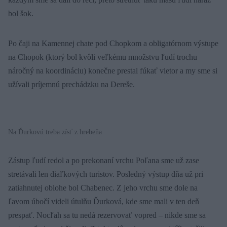
bol šok.
Po čaji na Kamennej chate pod Chopkom a obligatórnom výstupe
na Chopok (ktorý bol kvôli veľkému množstvu ľudí trochu
náročný na koordináciu) konečne prestal fúkať vietor a my sme si
užívali príjemnú prechádzku na Dereše.
Na Ďurkovú treba zísť z hrebeňa
Zástup ľudí redol a po prekonaní vrchu Poľana sme už zase
stretávali len diaľkových turistov. Posledný výstup dňa už pri
zatiahnutej oblohe bol Chabenec. Z jeho vrchu sme dole na
ľavom úbočí videli útulňu Ďurková, kde sme mali v ten deň
prespať. Nocľah sa tu nedá rezervovať vopred – nikde sme sa