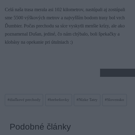
Celá naša trasa merala asi 102 kilometrov, nastúpali aj zostúpali
sme 5500 výškových metrov a najvyšším bodom trasy bol vrch
Ďumbier. Počas prechodu sa síce vyskytli menšie krízy, ale ako
poznamenal Dušan, jediné, čo nám chýbalo, boli špekačky a
klobásy na opekanie pri útulniach :)
Post
#
diaľkové prechody
#
hrebeňovky
#
Nízke Tatry
#
Slovensko
Tags:
Podobné články