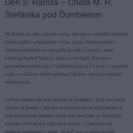
Deň 3: Ramža – Chata M. R.
Štefánika pod Ďumbierom
Na Ramži nás ráno zobudilo slnko, tak sme sa vzpružení relatívne
rýchlo zbalili a pokračovali v ceste. Asi po dvoch hodinách
chôdze pekným lesom sme prišli do sedla Čertovica, ktoré
rozdeľuje hrebeň Nízkych Tatier na dve časti. Boli sme v
pomyselnej polovici túry! O jedenástej už na Čertovici v penzióne
varili a s väčšinou našich spolunocľažníkov sme sa tu stretli na
teplom obede.
Cieľom tretieho dňa bolo doraziť na Štefáničku, čo je šesť hodín
chôdze od Ramže. Cítili sme sa motivovane, premýšľali sme aj
nad výstupom na Ďumbier, ktorý sme chceli dať zo Štefáničky
naľahko. Prvé stovky výškových metrov z Čertovice boli
pomerne nepríjemné a strmé, ale keď sme za sebou nechali