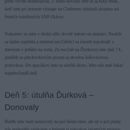
preto veľmi nezdržiavali. Z tohto dôvodu sme sa aj tíško tešili,
keď sme pri strmom výstupe na Chabenec obiehali skupinu asi
ôsmich naložených SNP-čkárov.
Nakoniec sa nám v útulni ušlo skvelé miesto na matraci. Neskôr
sa úplne zaplnila a niektorí nocľažníci sa museli uspokojiť s
miestom v jedálni na zemi. Za nocľah na Ďurkovej sme dali 7 €,
potúžili sa plechovkovým pivom aj skvelou šošovicovou
polievkou. Do spacákov sme sa uložili skoro, lebo nás mal čakať
najnáročnejší deň.
Deň 5: útulňa Ďurková –
Donovaly
Budík sme mali nastavený na pol šiestu ráno, ale už o pol piatej
nás prebudilo vstávanie a balenie si ruksakov ostatných turistov.