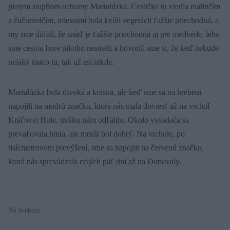
piatym stupňom ochrany Martalúzka. Cestička tu viedla malinčím
a čučoriedčím, miestami bola kvôli vegetácii ťažšie priechodná, a
my sme dúfali, že snáď je ťažšie priechodná aj pre medvede, lebo
sme cestou hore nikoho nestretli a hovorili sme si, že keď nebude
nejaký maco tu, tak už asi nikde.
Martalúzka bola divoká a krásna, ale keď sme sa na hrebeni
napojili na modrú značku, ktorá nás mala doviesť až na vrchol
Kráľovej Hole, trošku nám odľahlo. Okolo vysielača sa
prevaľovala hmla, ale morál bol dobrý. Na vrchole, po
tisícmetrovom prevýšení, sme sa napojili na červenú značku,
ktorá nás sprevádzala celých päť dní až na Donovaly.
Na hrebeni