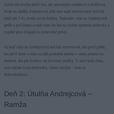
Začal nás trochu tlačiť čas, ale unaveným nohám to z Kráľovej
Hole na útulňu Andrejcová, kde sme mali rezervovaný nocľah
(stál nás 5 €), trvalo asi tri hodiny. Nakoniec sme na Andrejcovú
prišli o pol ôsmej a mali sme čas iba na rýchle zjedenie polievky a
vypitie piva (čapujú tu remeselné pivo).
Aj keď nám na Andrejcovej nocľah rezervovali, kto prvý príde,
ten prvý berie a nám sa ušli posledné miesta v stane priamo na
hrebeni, iba pár krokov od červenej značky. V noci bola zima,
zver ručala (vraj medvede), vietor zavýjal – bolo to
dobrodružstvo.
Deň 2: Útulňa Andrejcová –
Ramža