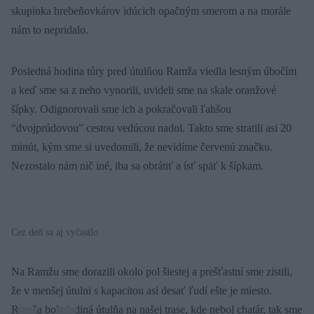
skupinka hrebeňovkárov idúcich opačným smerom a na morále
nám to nepridalo.
Posledná hodina túry pred útulňou Ramža viedla lesným úbočím
a keď sme sa z neho vynorili, uvideli sme na skale oranžové
šípky. Odignorovali sme ich a pokračovali ľahšou
“dvojprúdovou” cestou vedúcou nadol. Takto sme stratili asi 20
minút, kým sme si uvedomili, že nevidíme červenú značku.
Nezostalo nám nič iné, iba sa obrátiť a ísť späť k šípkam.
Cez deň sa aj vyčasilo
Na Ramžu sme dorazili okolo pol šiestej a prešťastní sme zistili,
že v menšej útulni s kapacitou asi desať ľudí ešte je miesto.
Ramža bola jediná útulňa na našej trase, kde nebol chatár, tak sme