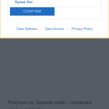
Opted Out
Tatranská Haute Route za jeden deň
CONFIRM
Jaro
4. apríla 2018
Data Deletion
Data Access
Privacy Policy
Prechod cez Baranie sedlo – tatranská