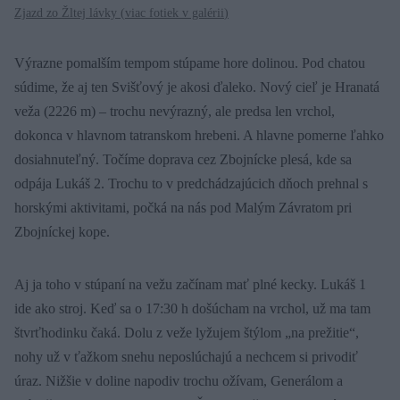
Zjazd zo Žltej lávky (
viac fotiek v galérii
)
Výrazne pomalším tempom stúpame hore dolinou. Pod chatou
súdime, že aj ten Svišťový je akosi ďaleko. Nový cieľ je Hranatá
veža (2226 m) – trochu nevýrazný, ale predsa len vrchol,
dokonca v hlavnom tatranskom hrebeni. A hlavne pomerne ľahko
dosiahnuteľný. Točíme doprava cez Zbojnícke plesá, kde sa
odpája Lukáš 2. Trochu to v predchádzajúcich dňoch prehnal s
horskými aktivitami, počká na nás pod Malým Závratom pri
Zbojníckej kope.
Aj ja toho v stúpaní na vežu začínam mať plné kecky. Lukáš 1
ide ako stroj. Keď sa o 17:30 h došúcham na vrchol, už ma tam
štvrťhodinku čaká. Dolu z veže lyžujem štýlom „na prežitie“,
nohy už v ťažkom snehu neposlúchajú a nechcem si privodiť
úraz. Nižšie v doline napodiv trochu ožívam, Generálom a