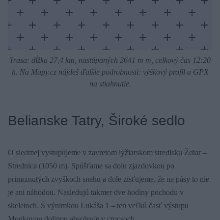
Trasa: dĺžka 27,4 km, nastúpaných 2641 m m, celkový čas 12:20
h. Na Mapy.cz nájdeš ďalšie podrobnosti: výškový profil a GPX
na stiahnutie.
Belianske Tatry, Široké sedlo
O siedmej vystupujeme v zavretom lyžiarskom stredisku Ždiar –
Strednica (1050 m). Spúšťame sa dolu zjazdovkou po
primrznutých zvyškoch snehu a dole zisťujeme, že na pásy to nie
je ani náhodou. Nasledujú takmer dve hodiny pochodu v
skeletoch. S výnimkou Lukáša 1 – ten veľkú časť výstupu
Monkovou dolinou absolvuje v crocsoch.