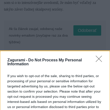
som si o to intenzívnejšie uvedomil, že mám byť vďačný za
takýto záver čudnej skialpovej sezóny.
Ak ťa článok zaujal, odoberaj naše
Odoberať
novinky emailom (zvyčajne raz za dva
týždne)
Zagurami -
Do Not Process My Personal
Fotogaléria
Information
If you wish to opt-out of the sale, sharing to third parties, or
processing of your personal or sensitive information for
targeted advertising by us, please use the below opt-out
section to confirm your selection. Please note that after your
opt-out request is processed you may continue seeing
interest-based ads based on personal information utilized by
us or personal information disclosed to third parties prior to
Post