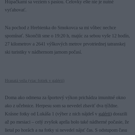
Húpačkami sa veziem s pasiou. Čelovky ešte nie je nutné
vyťahovať.
Na pochod z Hrebienka do Smokovca sa mi vôbec nechce
spomínať. Skončili sme o 19:20 h, majúc za sebou vyše 12 hodín,
27 kilometrov a 2641 výškových metrov prvotriednej tatranskej
ski turistiky v nádhernom jarnom počasí.
Hranatá veža (
viac fotiek v galérii
)
Doma ako odmena za športový výkon prichádza imunitné okno
ako z učebnice. Herpesu som sa nevedel zbaviť dva týždne.
Krásne fotky od Lukáša 1 (výber z nich nájdeš v
galérii
) dorazili
až po mesiaci – celý zvyšok apríla bolo také nádherné počasie, že
lietal po horách a na fotky si nevedel nájsť čas. S odstupom času