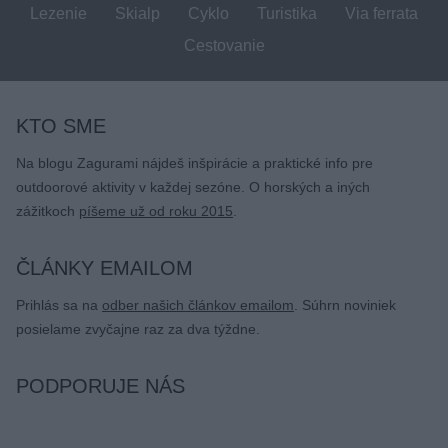
Lezenie
Skialp
Cyklo
Turistika
Via ferrata
Cestovanie
KTO SME
Na blogu Zagurami nájdeš inšpirácie a praktické info pre
outdoorové aktivity v každej sezóne. O horských a iných
zážitkoch
píšeme už od roku 2015
.
ČLÁNKY EMAILOM
Prihlás sa na
odber našich článkov emailom
. Súhrn noviniek
posielame zvyčajne raz za dva týždne.
PODPORUJE NÁS