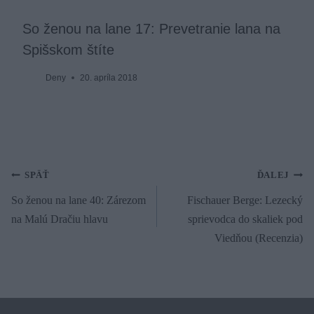
So ženou na lane 17: Prevetranie lana na
Spišskom štíte
Deny
20. apríla 2018
Navigácia
SPÄŤ
ĎALEJ
So ženou na lane 40: Zárezom
Fischauer Berge: Lezecký
v
na Malú Dračiu hlavu
sprievodca do skaliek pod
článku
Viedňou (Recenzia)