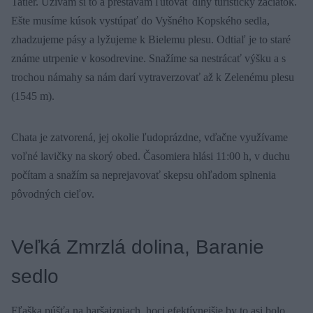
Tatier. Užívam si to a prestávam ľutovať dlhý turistický začiatok.
Ešte musíme kúsok vystúpať do Vyšného Kopského sedla,
zhadzujeme pásy a lyžujeme k Bielemu plesu. Odtiaľ je to staré
známe utrpenie v kosodrevine. Snažíme sa nestrácať výšku a s
trochou námahy sa nám darí vytraverzovať až k Zelenému plesu
(1545 m).
Chata je zatvorená, jej okolie ľudoprázdne, vďačne využívame
voľné lavičky na skorý obed. Časomiera hlási 11:00 h, v duchu
počítam a snažím sa neprejavovať skepsu ohľadom splnenia
pôvodných cieľov.
Veľká Zmrzlá dolina, Baranie
sedlo
Fľaška púšťa na haršajzniach, hoci efektívnejšie by to asi bolo