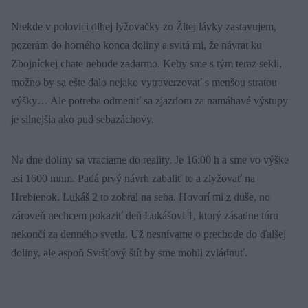
Niekde v polovici dlhej lyžovačky zo Žltej lávky zastavujem,
pozerám do horného konca doliny a svitá mi, že návrat ku
Zbojníckej chate nebude zadarmo. Keby sme s tým teraz sekli,
možno by sa ešte dalo nejako vytraverzovať s menšou stratou
výšky… Ale potreba odmeniť sa zjazdom za namáhavé výstupy
je silnejšia ako pud sebazáchovy.
Na dne doliny sa vraciame do reality. Je 16:00 h a sme vo výške
asi 1600 mnm. Padá prvý návrh zabaliť to a zlyžovať na
Hrebienok. Lukáš 2 to zobral na seba. Hovorí mi z duše, no
zároveň nechcem pokaziť deň Lukášovi 1, ktorý zásadne túru
nekončí za denného svetla. Už nesnívame o prechode do ďalšej
doliny, ale aspoň Svišťový štít by sme mohli zvládnuť.