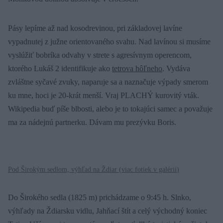
Pásy lepíme až nad kosodrevinou, pri základovej lavíne
vypadnutej z južne orientovaného svahu. Nad lavínou si musíme
vyslúžiť bobríka odvahy v strete s agresívnym operencom,
ktorého Lukáš 2 identifikuje ako
tetrova hôľneho
. Vydáva
zvláštne syčavé zvuky, naparuje sa a naznačuje výpady smerom
ku mne, hoci je 20-krát menší. Vraj PLACHÝ kurovitý vták.
Wikipedia buď píše blbosti, alebo je to tokajúci samec a považuje
ma za nádejnú partnerku. Dávam mu prezývku Boris.
Pod Širokým sedlom, výhľad na Ždiar (
viac fotiek v galérii
)
Do Širokého sedla (1825 m) prichádzame o 9:45 h. Slnko,
výhľady na Ždiarsku vidlu, Jahňací štít a celý východný koniec