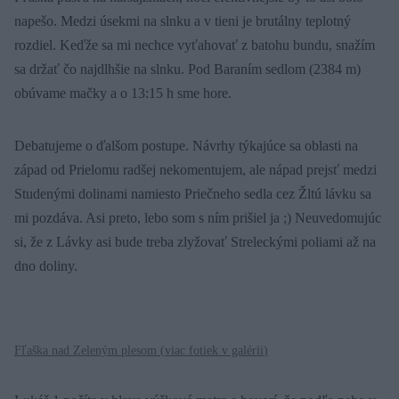
napešo. Medzi úsekmi na slnku a v tieni je brutálny teplotný
rozdiel. Keďže sa mi nechce vyťahovať z batohu bundu, snažím
sa držať čo najdlhšie na slnku. Pod Baraním sedlom (2384 m)
obúvame mačky a o 13:15 h sme hore.
Debatujeme o ďalšom postupe. Návrhy týkajúce sa oblasti na
západ od Prielomu radšej nekomentujem, ale nápad prejsť medzi
Studenými dolinami namiesto Priečneho sedla cez Žltú lávku sa
mi pozdáva. Asi preto, lebo som s ním prišiel ja ;) Neuvedomujúc
si, že z Lávky asi bude treba zlyžovať Streleckými poliami až na
dno doliny.
Fľaška nad Zeleným plesom (
viac fotiek v galérii
)