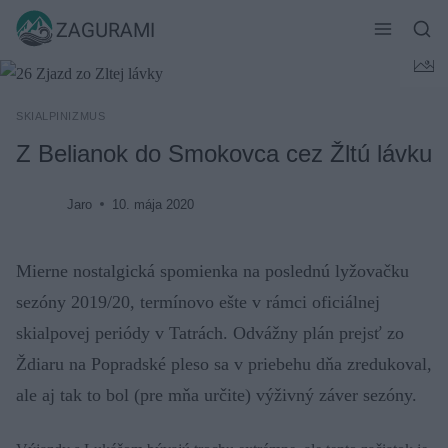
Skip
ZAGURAMI
to
content
SKIALPINIZMUS
Z Belianok do Smokovca cez Žltú lávku
Jaro
10. mája 2020
Mierne nostalgická spomienka na poslednú lyžovačku
sezóny 2019/20, termínovo ešte v rámci oficiálnej
skialpovej periódy v Tatrách. Odvážny plán prejsť zo
Ždiaru na Popradské pleso sa v priebehu dňa zredukoval,
ale aj tak to bol (pre mňa určite) výživný záver sezóny.