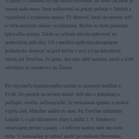
Výjazdy s Lukášom bývajú trochu extrémne, ale tento začiatok je
naozaj sado-maso. Som nažhavený na pekné počasie v Tatrách a
vystrašený z vysielania stanice
TV Matovič
, ktorá do nemoty točí
o veľkonočnom zákaze vychádzania. Možno to bude posledná
lyžovačka sezóny. Takže sa ochotne dávam nahovoriť na
ambiciózny plán túry. Už s menším nadšením akceptujem
požiadavku dostaviť sa pred treťou v noci (!) na dohodnuté
miesto pri Trenčíne. To preto, aby sme stihli autobus, ktorý o 6:00
odchádza zo Smokovca do Ždiaru.
Pre obyvateľa bratislavského satelitu to znamená budíček o
01:00. Do postele sa neviem dostať skôr ako o jedenástej a
počítajúc ovečky začínam tušiť, že nedostatok spánku si neskôr
vypýta daň. Mátožne sadám do auta. Pri Trenčíne nakladám
Lukáša 1, o pár kilometrov ďalej Lukáša 2. V Smokovci
odstavujem presne o piatej – o trištvrte hodiny skôr ako bolo
treba. V koronačase je radosť jazdiť po nočnom Slovensku.