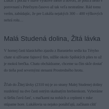
Lukáš 1 počíta v hlave výškové metre a hovorí, že podľa neho v
porovnaní s Priečnym časovo až tak veľa nestratíme. Rád tomu
verím, zabúdajúc, že pre Lukáša nejakých 300 – 400 výškových
nehrá rolu…
Malá Studená dolina, Žltá lávka
V hornej časti klasického zjazdu z Baranieho sedla ku Téryho
chate si užívame fajnový firn, nižšie okolo Spišských plies to už
je mokrá brečka. Chatu obchádzame, chceme sa čím skôr dostať
do tieňa pod severnými stenami Prostredného hrotu.
Žľab do Žltej lávky (2310 m) je zo strany Malej Studenej doliny
rozdelený na dve časti ostrým skalnatým hrebienkom. Vyberáme
si širšiu ľavú časť, s mačkami na nohách a cepínmi v ruke
stúpame hore. Lukášovia sa nejako ponáhľajú, začínam cítiť