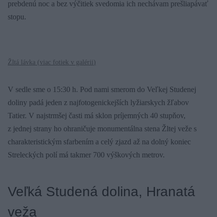
prebdenú noc a bez výčitiek svedomia ich nechávam prešliapávať
stopu.
Žltá lávka (
viac fotiek v galérii
)
V sedle sme o 15:30 h. Pod nami smerom do Veľkej Studenej
doliny padá jeden z najfotogenickejších lyžiarskych žľabov
Tatier. V najstrmšej časti má sklon príjemných 40 stupňov,
z jednej strany ho ohraničuje monumentálna stena Žltej veže s
charakteristickým sfarbením a celý zjazd až na dolný koniec
Streleckých polí má takmer 700 výškových metrov.
Veľká Studená dolina, Hranatá
veža