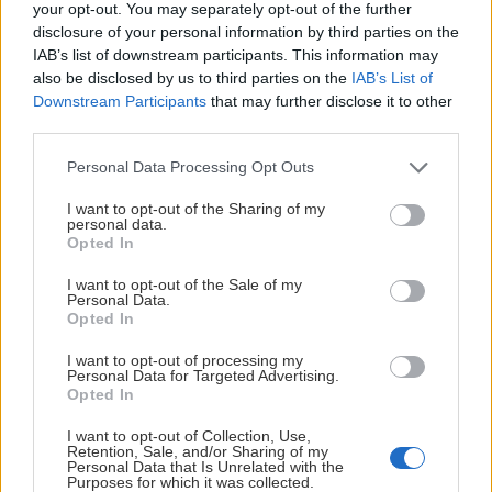
#
Belianske Tatry
#
GPX/GPS
#
Malá Studená dolina
your opt-out. You may separately opt-out of the further
Tags:
disclosure of your personal information by third parties on the
#
Slovensko
#
trasy na skialp
#
Veľká Studená dolina
IAB’s list of downstream participants. This information may
also be disclosed by us to third parties on the
IAB’s List of
Downstream Participants
that may further disclose it to other
#
Veľká Zmrzlá dolina
#
Vysoké Tatry
third parties.
Personal Data Processing Opt Outs
Podobné články
I want to opt-out of the Sharing of my
personal data.
Opted In
I want to opt-out of the Sale of my
Personal Data.
Opted In
I want to opt-out of processing my
Personal Data for Targeted Advertising.
Opted In
I want to opt-out of Collection, Use,
Retention, Sale, and/or Sharing of my
Personal Data that Is Unrelated with the
Purposes for which it was collected.