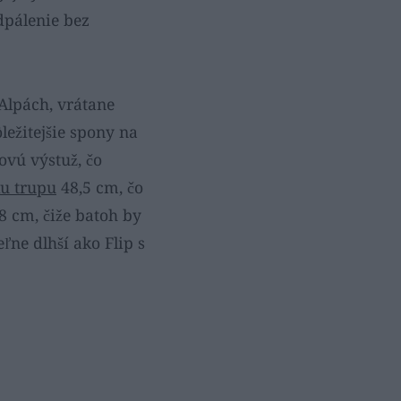
dpálenie bez
 Alpách, vrátane
ležitejšie spony na
ovú výstuž, čo
ku trupu
48,5 cm, čo
 cm, čiže batoh by
ne dlhší ako Flip s