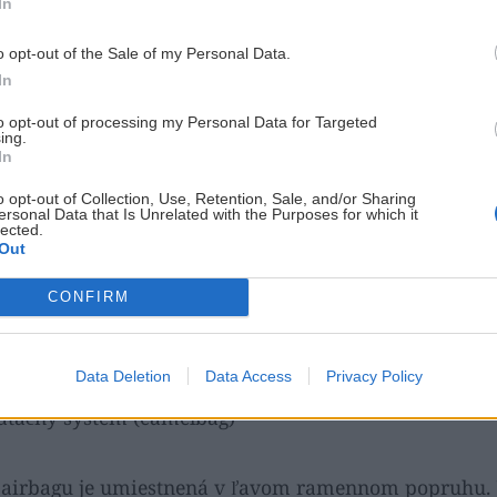
In
uhy
o opt-out of the Sale of my Personal Data.
 na upevnenie doplnkov
In
to opt-out of processing my Personal Data for Targeted
 vecí, ktoré z môjho pohľadu patria do kategórie
nice 
ing.
In
bišiel:
o opt-out of Collection, Use, Retention, Sale, and/or Sharing
ersonal Data that Is Unrelated with the Purposes for which it
lected.
riečinok na okuliare
Out
cko na drobnosti na bedrovom páse
CONFIRM
čka na bedrovom páse na cepín, karabíny apod.
na vysielačku
Data Deletion
Data Access
Privacy Policy
atačný systém (camelbag)
o airbagu je umiestnená v ľavom ramennom popruhu. J