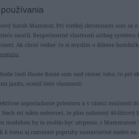
 používania
vínový batoh Mammut. Pri všetkej skromnosti som sa o
niečo naučil. Bezpečnostné vlastnosti airbag systému 
žinieri. Ak chceš vedieť čo si myslím o dileme bombičk
ecenziu
.
hode časti Haute Route som nad rámec toho, čo pri s
ú jazdu, ocenil tieto vlastnosti:
fektívne usporiadanie priestoru a v rámci možností d
. Nech mi nikto nehovorí, že plne naložený 40-litrový 
ým modelom by to mohlo byť utrpenie, s Mammutom T
eli k tomu aj ramenné popruhy nastaviteľné nielen na 