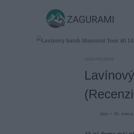
Skip
to
ZAGURAMI
content
SKIALPINIZMUS
Lavínov
(Recenzi
Jaro
15. marca
Ak už doma máš ni