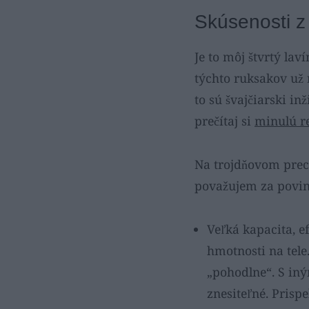
Skúsenosti z
Je to môj štvrtý la
týchto ruksakov už 
to sú švajčiarski in
prečítaj si
minulú r
Na trojdňovom prec
považujem za povinn
Veľká kapacita, e
hmotnosti na tele
„pohodlne“. S in
znesiteľné. Prisp