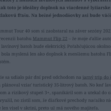
k toto je ideálny doplnok na viacdenné lyžiarske 
tlakovú fľašu. Na bežné jednodňovky asi bude väčš
mmut Tour 40 som si zaobstaral na záver sezóny 2022
 recenzii batohu
Mammut Flip 22
– že moje ďalšie aut
í lavínový batoh bude elektrický. Poľahčujúcou okolno
a bola myslená len ako doplnok k menšiemu batohu Fli
stém.
ie sa udialo pár dní pred odchodom na
jarný trip do
plánoval vziať turistický 35-litrový batoh. No keď lav
trom a rizikový stupeň 3+, spanikáril som a utekal do 
yužil, no zistil som, že diaľkové prechody naťažko n
 len visel v skrini, preto už má nového majiteľa.