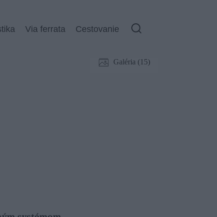
stika
Via ferrata
Cestovanie
Galéria (15)
ľným systémom