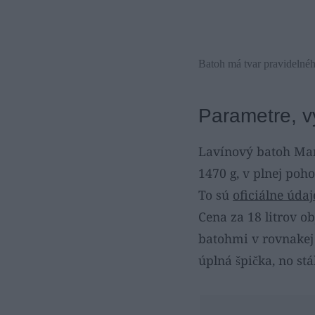
Batoh má tvar pravidelné
Parametre, v
Lavínový batoh Mam
1470 g, v plnej poh
To sú
oficiálne úda
Cena za 18 litrov o
batohmi v rovnakej 
úplná špička, no st