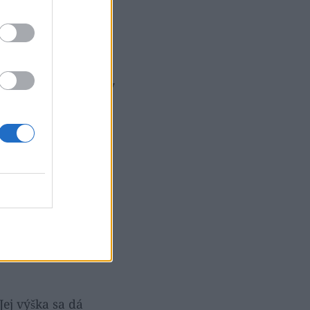
to have
a pokojne by
ej výška sa dá