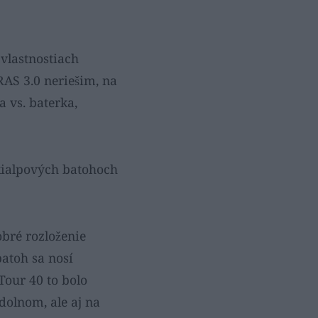
 vlastnostiach
RAS 3.0 neriešim, na
a vs. baterka,
kialpových batohoch
obré rozloženie
batoh sa nosí
our 40 to bolo
dolnom, ale aj na