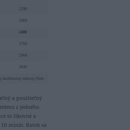
2290
2460
2480
2760
2960
3040
 karbónovej tlakovej fľaše.
eľný a použiteľný
ystému z jedného
hce to šikovné a
í 10 minút. Batoh sa