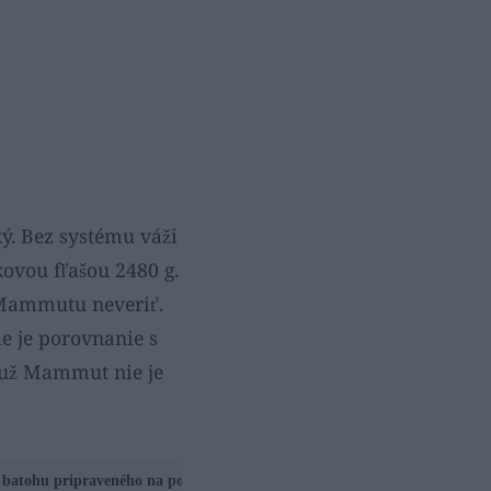
ý. Bez systému váži
ovou fľašou 2480 g.
 Mammutu neveriť.
e je porovnanie s
i už Mammut nie je
batohu pripraveného na použitie (g)