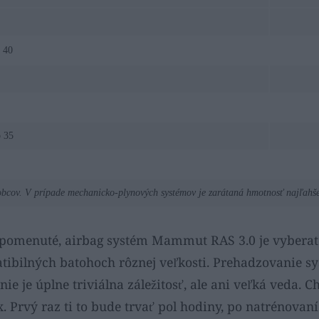
 40
o 35
bcov. V prípade mechanicko-plynových systémov je zarátaná hmotnosť najľahšej
 spomenuté, airbag systém Mammut RAS 3.0 je vyberat
tibilných batohoch rôznej veľkosti. Prehadzovanie s
e je úplne triviálna záležitosť, ale ani veľká veda. C
x. Prvý raz ti to bude trvať pol hodiny, po natrénovan