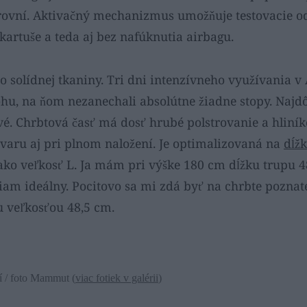
úrovní. Aktivačný mechanizmus umožňuje testovacie o
kartuše a teda aj bez nafúknutia airbagu.
o solídnej tkaniny. Tri dni intenzívneho využívania v
ohu, na ňom nezanechali absolútne žiadne stopy. Najdô
. Chrbtová časť má dosť hrubé polstrovanie a hliník
 tvaru aj pri plnom naložení. Je optimalizovaná na
dĺž
o veľkosť L. Ja mám pri výške 180 cm dĺžku trupu 48
am ideálny. Pocitovo sa mi zdá byť na chrbte poznateľ
 veľkosťou 48,5 cm.
í / foto Mammut (
viac fotiek v galérii
)