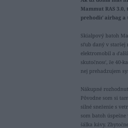
Mammut RAS 3.0, ta
prehodiť airbag a 
Skialpový batoh Ma
sľub daný v staršej
elektromobil a ďalš
skutočnosť, že 40-k
nej prehadzujem sy
Nákupné rozhodnut
Pôvodne som si tam 
silné sneženie s ve
som batoh úspešne v
šálka kávy. Zbytočne