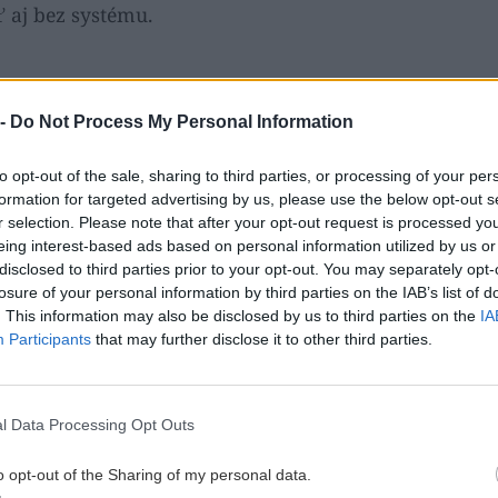
 aj bez systému.
 -
Do Not Process My Personal Information
mut (
viac fotiek v galérii
)
to opt-out of the sale, sharing to third parties, or processing of your per
 z položiek zásadných pre skialpové využitie batohu 
formation for targeted advertising by us, please use the below opt-out s
r selection. Please note that after your opt-out request is processed y
eing interest-based ads based on personal information utilized by us or
disclosed to third parties prior to your opt-out. You may separately opt-
losure of your personal information by third parties on the IAB’s list of
inok na lopatku a sondu
. This information may also be disclosed by us to third parties on the
IA
Participants
that may further disclose it to other third parties.
p a doplnkový bočný vstup, oboje na zipsy
epíny
l Data Processing Opt Outs
j snowboardu
o opt-out of the Sharing of my personal data.