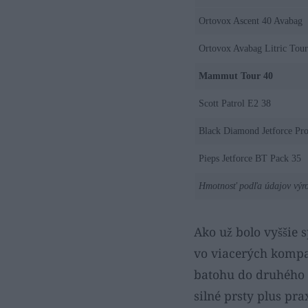
Ortovox Ascent 40 Avabag
Ortovox Avabag Litric Tour
Mammut Tour 40
Scott Patrol E2 38
Black Diamond Jetforce Pr
Pieps Jetforce BT Pack 35
Hmotnosť podľa údajov výro
Ako už bolo vyššie
vo viacerých kompa
batohu do druhého ni
silné prsty plus pra