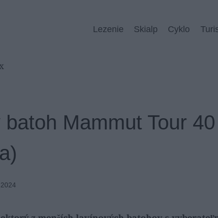
Lezenie
Skialp
Cyklo
Turi
ý batoh Mammut Tour 40
a)
 2024
ektorý z menších lavínových batohov s vyberate