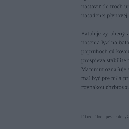
nastaviť do troch 
nasadenej plynovej 
Batoh je vyrobený z
nosenia lyží na bat
popruhoch sú kovové
prospieva stabilite
Mammut označuje ak
mal byť pre mňa pri
rovnakou chrbtovou
Diagonálne upevnenie lyž