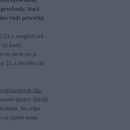
prechody. Stačí
ine ľudí priveľký.
/23 a nesplnil tak
o už bude
sťou nech mi je
p 22, z ktorého do
 švajčiarskych Álp
.
ínové správy hlásili
obchodu. Na tripe
ie sú úplne moja