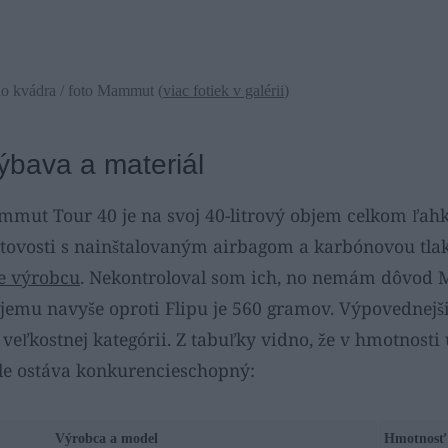
ho kvádra / foto Mammut (
viac fotiek v galérii
)
ýbava a materiál
mut Tour 40 je na svoj 40-litrový objem celkom ľahk
otovosti s nainštalovaným airbagom a karbónovou tlak
je výrobcu
. Nekontroloval som ich, no nemám dôvod
bjemu navyše oproti Flipu je 560 gramov. Výpovednejši
veľkostnej kategórii. Z tabuľky vidno, že v hmotnost
ále ostáva konkurencieschopný:
Výrobca a model
Hmotnosť 