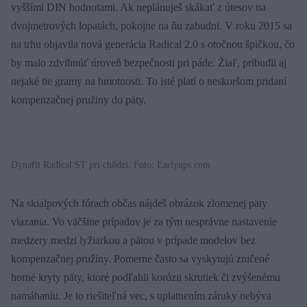
vyššími DIN hodnotami. Ak neplánuješ skákať z útesov na
dvojmetrových lopatách, pokojne na ňu zabudni. V roku 2015 sa
na trhu objavila nová generácia Radical 2.0 s otočnou špičkou, čo
by malo zdvihnúť úroveň bezpečnosti pri páde. Žiaľ, pribudli aj
nejaké tie gramy na hmotnosti. To isté platí o neskoršom pridaní
kompenzačnej pružiny do päty.
Dynafit Radical ST pri chôdzi. Foto: Earlyups.com
Na skialpových fórach občas nájdeš obrázok zlomenej päty
viazania. Vo väčšine prípadov je za tým nesprávne nastavenie
medzery medzi lyžiarkou a pätou v prípade modelov bez
kompenzačnej pružiny. Pomerne často sa vyskytujú zničené
horné kryty päty, ktoré podľahli korózii skrutiek či zvýšenému
namáhaniu. Je to riešiteľná vec, s uplatnením záruky nebýva