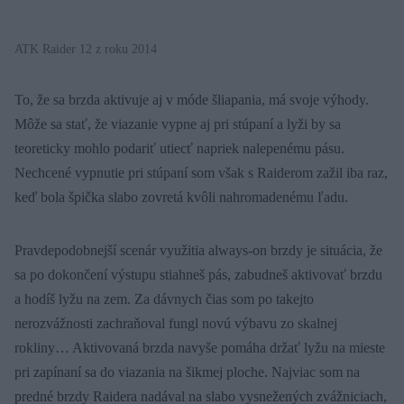
ATK Raider 12 z roku 2014
To, že sa brzda aktivuje aj v móde šliapania, má svoje výhody.
Môže sa stať, že viazanie vypne aj pri stúpaní a lyži by sa
teoreticky mohlo podariť utiecť napriek nalepenému pásu.
Nechcené vypnutie pri stúpaní som však s Raiderom zažil iba raz,
keď bola špička slabo zovretá kvôli nahromadenému ľadu.
Pravdepodobnejší scenár využitia always-on brzdy je situácia, že
sa po dokončení výstupu stiahneš pás, zabudneš aktivovať brzdu
a hodíš lyžu na zem. Za dávnych čias som po takejto
nerozvážnosti zachraňoval fungl novú výbavu zo skalnej
rokliny… Aktivovaná brzda navyše pomáha držať lyžu na mieste
pri zapínaní sa do viazania na šikmej ploche. Najviac som na
predné brzdy Raidera nadával na slabo vysnežených zvážniciach,