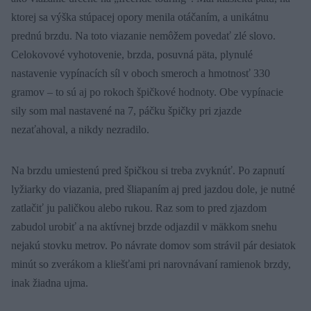
ktorej sa výška stúpacej opory menila otáčaním, a unikátnu
prednú brzdu. Na toto viazanie nemôžem povedať zlé slovo.
Celokovové vyhotovenie, brzda, posuvná päta, plynulé
nastavenie vypínacích síl v oboch smeroch a hmotnosť 330
gramov – to sú aj po rokoch špičkové hodnoty. Obe vypínacie
sily som mal nastavené na 7, páčku špičky pri zjazde
nezaťahoval, a nikdy nezradilo.
Na brzdu umiestenú pred špičkou si treba zvyknúť. Po zapnutí
lyžiarky do viazania, pred šliapaním aj pred jazdou dole, je nutné
zatlačiť ju paličkou alebo rukou. Raz som to pred zjazdom
zabudol urobiť a na aktívnej brzde odjazdil v mäkkom snehu
nejakú stovku metrov. Po návrate domov som strávil pár desiatok
minút so zverákom a kliešťami pri narovnávaní ramienok brzdy,
inak žiadna ujma.