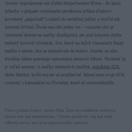
Atomic nepodporuje ani ďalšiu bezpečnostnú fíčuru – že špica
lyžiarky v prípade extrémneho predklonu lyžiara (ľudovo
povedané „papuľnáč“) zatlačí do aretačnej páčky a uvoľní tak
zovretie čeľustí. Štvala ma ešte jedna vec – viazanie síce je
vybavené slotom na mačky (haršajzne), ale pod úchytmi chýba
mrňavý kovový výstupok. Ten, ktorý na iných viazaniach fixuje
mačku v strede, aby sa neposúvala do bokov. Atomic na túto
triviálnu úlohu potrebuje samostatnú plastovú blbosť. Nestratiť ju
je veľké umenie. A mačky niektorých značiek,
napríklad ATK
alebo Marker, kvôli nej nie sú použiteľné. Musel som svoje ATK
vymeniť s kamarátom za Dynafity, ktoré sú univerzálnejšie.
Vľavo pružina Expert, vpravo Man. Ženu so zoslabenou oceľovou
časťou som mal namontovanú. Výmenu pružín by vraj mal robiť
odborný servis, hoci je to úplne triviálna operácia.