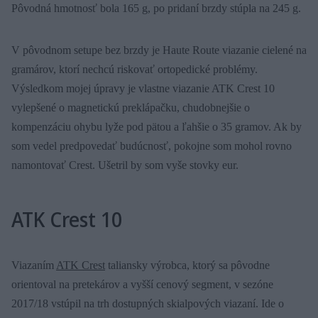
Pôvodná hmotnosť bola 165 g, po pridaní brzdy stúpla na 245 g.
V pôvodnom setupe bez brzdy je Haute Route viazanie cielené na
gramárov, ktorí nechcú riskovať ortopedické problémy.
Výsledkom mojej úpravy je vlastne viazanie ATK Crest 10
vylepšené o magnetickú preklápačku, chudobnejšie o
kompenzáciu ohybu lyže pod pätou a ľahšie o 35 gramov. Ak by
som vedel predpovedať budúcnosť, pokojne som mohol rovno
namontovať Crest. Ušetril by som vyše stovky eur.
ATK Crest 10
Viazaním
ATK Crest
taliansky výrobca, ktorý sa pôvodne
orientoval na pretekárov a vyšší cenový segment, v sezóne
2017/18 vstúpil na trh dostupných skialpových viazaní. Ide o