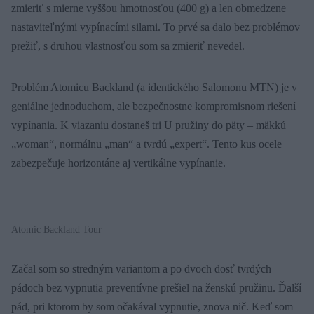
zmieriť s mierne vyššou hmotnosťou (400 g) a len obmedzene
nastaviteľnými vypínacími silami. To prvé sa dalo bez problémov
prežiť, s druhou vlastnosťou som sa zmieriť nevedel.
Problém Atomicu Backland (a identického Salomonu MTN) je v
geniálne jednoduchom, ale bezpečnostne kompromisnom riešení
vypínania. K viazaniu dostaneš tri U pružiny do päty – mäkkú
„woman“, normálnu „man“ a tvrdú „expert“. Tento kus ocele
zabezpečuje horizontáne aj vertikálne vypínanie.
Atomic Backland Tour
Začal som so stredným variantom a po dvoch dosť tvrdých
pádoch bez vypnutia preventívne prešiel na ženskú pružinu. Ďalší
pád, pri ktorom by som očakával vypnutie, znova nič. Keď som