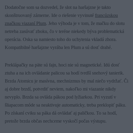
Dodatočne som sa dozvedel, že slot na haršajzne je takto
skonštruovaný zámerne. Ide o riešenie vyvinuté
francúzskou
značkou viazaní Plum
. Jeho výhoda je v tom, že mačku do slotu
netreba zasúvať zboku, čo v teréne niekedy býva problematická
operácia. Oska sa namiesto toho do uchytenia vkladá zhora.
Kompatibilné haršajzne vyrába len Plum a sú dosť drahé.
Preklápačky na päte sú fajn, hoci nie sú magnetické. Idú dosť
ztuha a na ich ovládanie palicou sa hodí tvrdší snehový tanierik.
Brzda Atomicu je masívna, mechnizmus by mal niečo vydržať. Či
aj dobre brzdí, potvrdiť neviem, nakoľko mi viazanie nikdy
nevyplo. Brzda sa ovláda pákou pod lyžiarkou. Pri vyzutí v
šliapacom móde sa neaktivuje automaticky, treba preklopiť páku.
Po získaní cviku sa páka dá ovládať aj paličkou. To sa hodí,
pretože brzda občas nechceme vyskočí počas výstupu.