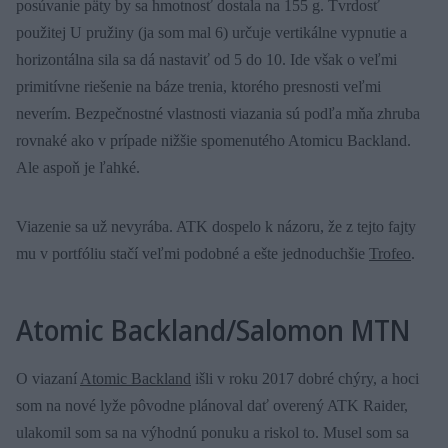
posúvanie päty by sa hmotnosť dostala na 155 g. Tvrdosť
použitej U pružiny (ja som mal 6) určuje vertikálne vypnutie a
horizontálna sila sa dá nastaviť od 5 do 10. Ide však o veľmi
primitívne riešenie na báze trenia, ktorého presnosti veľmi
neverím. Bezpečnostné vlastnosti viazania sú podľa mňa zhruba
rovnaké ako v prípade nižšie spomenutého Atomicu Backland.
Ale aspoň je ľahké.
Viazenie sa už nevyrába. ATK dospelo k názoru, že z tejto fajty
mu v portfóliu stačí veľmi podobné a ešte jednoduchšie
Trofeo
.
Atomic Backland/Salomon MTN
O viazaní
Atomic Backland
išli v roku 2017 dobré chýry, a hoci
som na nové lyže pôvodne plánoval dať overený ATK Raider,
ulakomil som sa na výhodnú ponuku a riskol to. Musel som sa