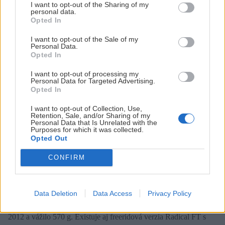
I want to opt-out of the Sharing of my
urobia dieru do podrážky na lyžiarke. No a brzda trpí rovnakými
personal data.
Opted In
neduhmi ako pri vyššie spomenutom model Crest.
I want to opt-out of the Sale of my
Personal Data.
Opted In
Dynafit ST/Radical: Bezpečnosť a
I want to opt-out of processing my
komfort s nadváhou
Personal Data for Targeted Advertising.
Opted In
Hlavná zmena Radicalu oproti staršiemu Verticalu je v stúpacích
I want to opt-out of Collection, Use,
Retention, Sale, and/or Sharing of my
oporách, ktoré sa už neprepínajú otáčaním päty (tento úkon ostal
Personal Data that Is Unrelated with the
Purposes for which it was collected.
vyhradený pre zmenu chôdza/zjazd), ale preklápaním
Opted Out
magnetických kovových opierok pripevnených k päte. Komfort
CONFIRM
používania preklápačiek na tomto viazaní je zatiaľ konkurenciou
neprekonaný.
Data Deletion
Data Access
Privacy Policy
Viazanie Dynafit Radical ST prišlo na trh niekedy okolo roku
2012 a vážilo 570 g. Existuje aj freeridová verzia Radical FT s