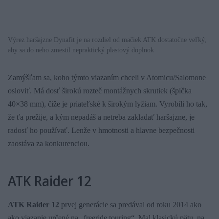
Výrez haršajzne Dynafit je na rozdiel od mačiek ATK dostatočne veľký,
aby sa do neho zmestil nepraktický plastový doplnok
Zamýšľam sa, koho týmto viazaním chceli v Atomicu/Salomone
osloviť. Má dosť širokú rozteč montážnych skrutiek (špička
40×38 mm), čiže je priateľské k širokým lyžiam. Vyrobili ho tak,
že ťa prežije, a kým nepadáš a netreba zakladať haršajzne, je
radosť ho používať. Lenže v hmotnosti a hlavne bezpečnosti
zaostáva za konkurenciou.
ATK Raider 12
ATK Raider 12
prvej generácie
sa predával od roku 2014 ako
ako viazanie určené na „freeride touring“. Mal klasickú pätu, na