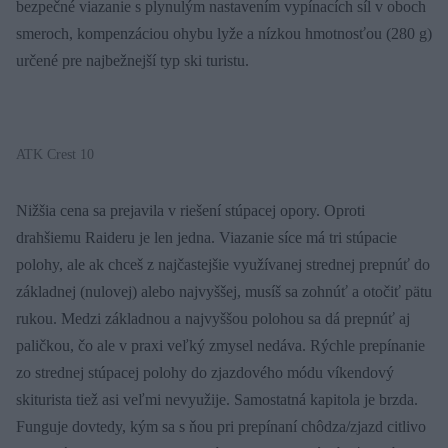
bezpečné viazanie s plynulým nastavením vypínacích síl v oboch
smeroch, kompenzáciou ohybu lyže a nízkou hmotnosťou (280 g)
určené pre najbežnejší typ ski turistu.
ATK Crest 10
Nižšia cena sa prejavila v riešení stúpacej opory. Oproti
drahšiemu Raideru je len jedna. Viazanie síce má tri stúpacie
polohy, ale ak chceš z najčastejšie využívanej strednej prepnúť do
základnej (nulovej) alebo najvyššej, musíš sa zohnúť a otočiť pätu
rukou. Medzi základnou a najvyššou polohou sa dá prepnúť aj
paličkou, čo ale v praxi veľký zmysel nedáva. Rýchle prepínanie
zo strednej stúpacej polohy do zjazdového módu víkendový
skiturista tiež asi veľmi nevyužije. Samostatná kapitola je brzda.
Funguje dovtedy, kým sa s ňou pri prepínaní chôdza/zjazd citlivo