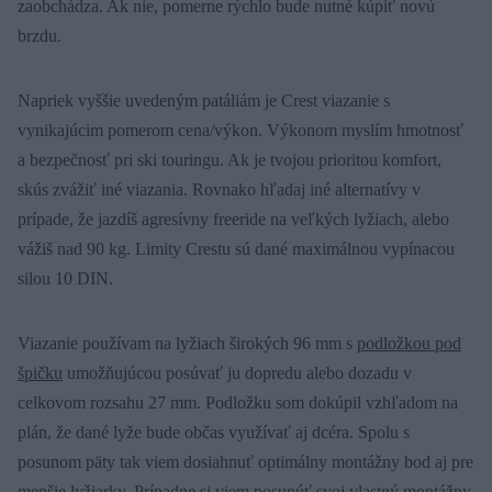
zaobchádza. Ak nie, pomerne rýchlo bude nutné kúpiť novú
brzdu.
Napriek vyššie uvedeným patáliám je Crest viazanie s
vynikajúcim pomerom cena/výkon. Výkonom myslím hmotnosť
a bezpečnosť pri ski touringu. Ak je tvojou prioritou komfort,
skús zvážiť iné viazania. Rovnako hľadaj iné alternatívy v
prípade, že jazdíš agresívny freeride na veľkých lyžiach, alebo
vážiš nad 90 kg. Limity Crestu sú dané maximálnou vypínacou
silou 10 DIN.
Viazanie používam na lyžiach širokých 96 mm s
podložkou pod
špičku
umožňujúcou posúvať ju dopredu alebo dozadu v
celkovom rozsahu 27 mm. Podložku som dokúpil vzhľadom na
plán, že dané lyže bude občas využívať aj dcéra. Spolu s
posunom päty tak viem dosiahnuť optimálny montážny bod aj pre
menšie lyžiarky. Prípadne si viem posunúť svoj vlastný montážny