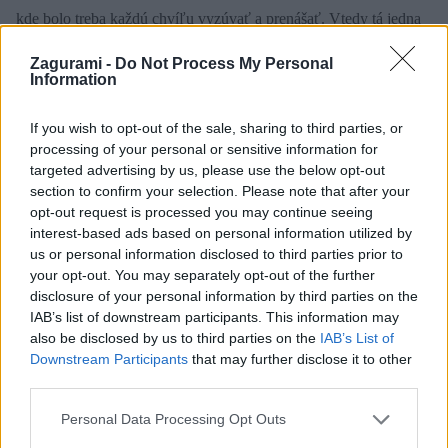
kde bolo treba každú chvíľu vyzúvať a prenášať. Vtedy tá jedna
nutná operácia navyše začne liezť na nervy.
Zagurami -
Do Not Process My Personal
Information
Druhá generácia Raidera
má na päte komfortné magnetické
If you wish to opt-out of the sale, sharing to third parties, or
preklápačky umožnujúce nastaviť až 5 výšok stúpacej opory, z
processing of your personal or sensitive information for
toho tri paličkou. Pod pätou pribudla pružina kompenzujúca
targeted advertising by us, please use the below opt-out
ohýbanie lyže pri jazde. Viazanie vážilo 335 gramov, čo je stále
section to confirm your selection. Please note that after your
opt-out request is processed you may continue seeing
absolútna špička vo svojej kategórii. V tretej generácii sa brzda
interest-based ads based on personal information utilized by
presunula dozadu.
us or personal information disclosed to third parties prior to
your opt-out. You may separately opt-out of the further
disclosure of your personal information by third parties on the
IAB’s list of downstream participants. This information may
ATK Raider 12 tretej generácie. Existuje aj odľahčená verzia C-Raider s
also be disclosed by us to third parties on the
IAB’s List of
inou špičkou, na ktorej časť kovu nahradili plastom a karbónom.
Downstream Participants
that may further disclose it to other
third parties.
Slabinou Raiderov od druhej generácie vyššie sú príliš malé
Personal Data Processing Opt Outs
preklápacie opierky – ak niekto do viazania dupe, časom mu