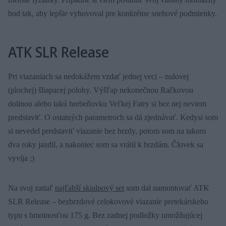
bod tak, aby lepšie vyhovoval pre konkrétne snehové podmienky.
ATK SLR Release
Pri viazaniach sa nedokážem vzdať jednej veci – nulovej
(plochej) šliapacej polohy. Výšľap nekonečnou Račkovou
dolinou alebo takú hrebeňovku Veľkej Fatry si bez nej neviem
predstaviť. O ostatných parametroch sa dá zjednávať. Kedysi som
si nevedel predstaviť viazanie bez brzdy, potom som na takom
dva roky jazdil, a nakoniec som sa vrátil k brzdám. Človek sa
vyvíja ;)
Na svoj zatiaľ
najľahší skialpový set
som dal namontovať ATK
SLR Release – bezbrzdové celokovové viazanie pretekárskeho
typu s hmotnosťou 175 g. Bez zadnej podložky umožňujúcej