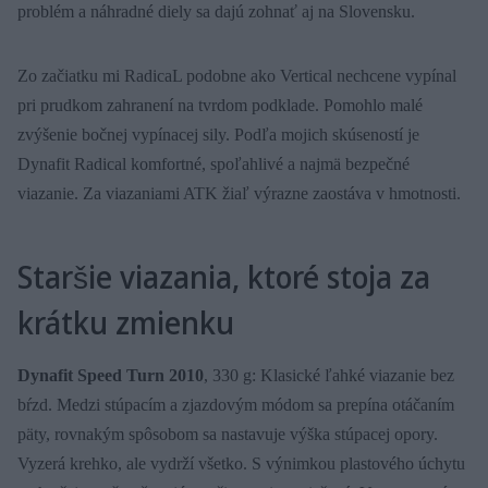
problém a náhradné diely sa dajú zohnať aj na Slovensku.
Zo začiatku mi RadicaL podobne ako Vertical nechcene vypínal
pri prudkom zahranení na tvrdom podklade. Pomohlo malé
zvýšenie bočnej vypínacej sily. Podľa mojich skúseností je
Dynafit Radical komfortné, spoľahlivé a najmä bezpečné
viazanie. Za viazaniami ATK žiaľ výrazne zaostáva v hmotnosti.
Staršie viazania, ktoré stoja za
krátku zmienku
Dynafit Speed Turn 2010
, 330 g: Klasické ľahké viazanie bez
bŕzd. Medzi stúpacím a zjazdovým módom sa prepína otáčaním
päty, rovnakým spôsobom sa nastavuje výška stúpacej opory.
Vyzerá krehko, ale vydrží všetko. S výnimkou plastového úchytu