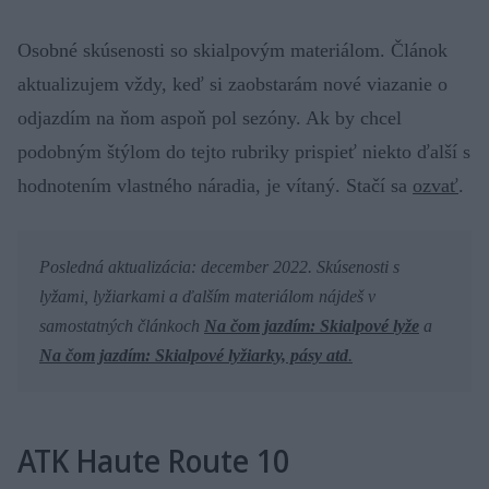
Osobné skúsenosti so skialpovým materiálom. Článok
aktualizujem vždy, keď si zaobstarám nové viazanie o
odjazdím na ňom aspoň pol sezóny. Ak by chcel
podobným štýlom do tejto rubriky prispieť niekto ďalší s
hodnotením vlastného náradia, je vítaný. Stačí sa
ozvať
.
Posledná aktualizácia: december 2022. Skúsenosti s
lyžami, lyžiarkami a ďalším materiálom nájdeš v
samostatných článkoch
Na čom jazdím: Skialpové lyže
a
Na čom jazdím: Skialpové lyžiarky, pásy atd
.
ATK Haute Route 10