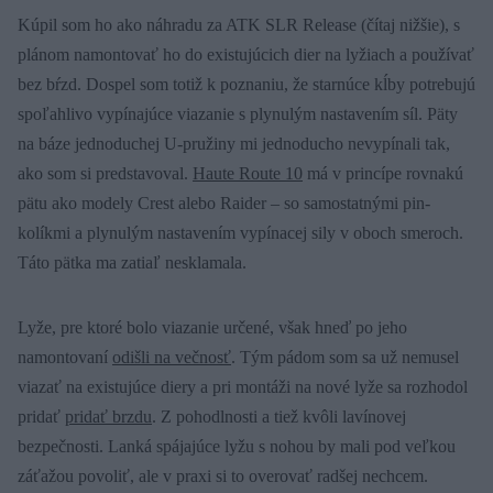
Kúpil som ho ako náhradu za ATK SLR Release (čítaj nižšie), s
plánom namontovať ho do existujúcich dier na lyžiach a používať
bez bŕzd. Dospel som totiž k poznaniu, že starnúce kĺby potrebujú
spoľahlivo vypínajúce viazanie s plynulým nastavením síl. Päty
na báze jednoduchej U-pružiny mi jednoducho nevypínali tak,
ako som si predstavoval.
Haute Route 10
má v princípe rovnakú
pätu ako modely Crest alebo Raider – so samostatnými pin-
kolíkmi a plynulým nastavením vypínacej sily v oboch smeroch.
Táto pätka ma zatiaľ nesklamala.
Lyže, pre ktoré bolo viazanie určené, však hneď po jeho
namontovaní
odišli na večnosť
. Tým pádom som sa už nemusel
viazať na existujúce diery a pri montáži na nové lyže sa rozhodol
pridať
pridať brzdu
. Z pohodlnosti a tiež kvôli lavínovej
bezpečnosti. Lanká spájajúce lyžu s nohou by mali pod veľkou
záťažou povoliť, ale v praxi si to overovať radšej nechcem.