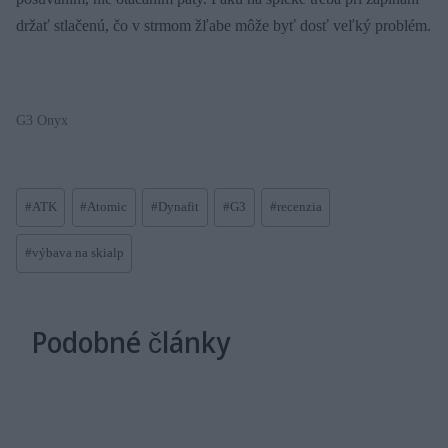
držať stlačenú, čo v strmom žľabe môže byť dosť veľký problém.
G3 Onyx
Post
#
ATK
#
Atomic
#
Dynafit
#
G3
#
recenzia
Tags:
#
výbava na skialp
Podobné články