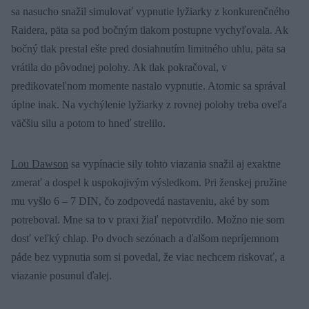
sa nasucho snažil simulovať vypnutie lyžiarky z konkurenčného
Raidera, päta sa pod bočným tlakom postupne vychyľovala. Ak
bočný tlak prestal ešte pred dosiahnutím limitného uhlu, päta sa
vrátila do pôvodnej polohy. Ak tlak pokračoval, v
predikovateľnom momente nastalo vypnutie. Atomic sa správal
úplne inak. Na vychýlenie lyžiarky z rovnej polohy treba oveľa
väčšiu silu a potom to hneď strelilo.
Lou Dawson
sa vypínacie sily tohto viazania snažil aj exaktne
zmerať a dospel k uspokojivým výsledkom. Pri ženskej pružine
mu vyšlo 6 – 7 DIN, čo zodpovedá nastaveniu, aké by som
potreboval. Mne sa to v praxi žiaľ nepotvrdilo. Možno nie som
dosť veľký chlap. Po dvoch sezónach a ďalšom nepríjemnom
páde bez vypnutia som si povedal, že viac nechcem riskovať, a
viazanie posunul ďalej.