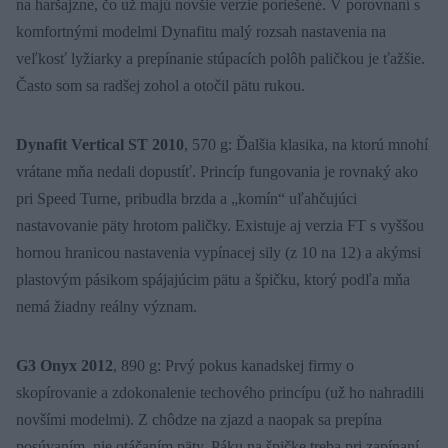
na haršajzne, čo už majú novšie verzie poriešené. V porovnaní s
komfortnými modelmi Dynafitu malý rozsah nastavenia na
veľkosť lyžiarky a prepínanie stúpacích polôh paličkou je ťažšie.
Často som sa radšej zohol a otočil pätu rukou.
Dynafit Vertical ST 2010
, 570 g: Ďalšia klasika, na ktorú mnohí
vrátane mňa nedali dopustíť. Princíp fungovania je rovnaký ako
pri Speed Turne, pribudla brzda a „komín“ uľahčujúci
nastavovanie päty hrotom paličky. Existuje aj verzia FT s vyššou
hornou hranicou nastavenia vypínacej sily (z 10 na 12) a akýmsi
plastovým pásikom spájajúcim pätu a špičku, ktorý podľa mňa
nemá žiadny reálny význam.
G3 Onyx 2012
, 890 g: Prvý pokus kanadskej firmy o
skopírovanie a zdokonalenie techového princípu (už ho nahradili
novšími modelmi). Z chôdze na zjazd a naopak sa prepína
posúvaním, nie otáčaním päty. Páku na špičke treba pri zapínaní