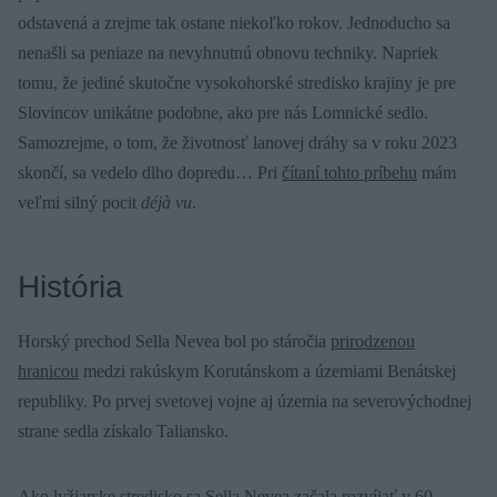
odstavená a zrejme tak ostane niekoľko rokov. Jednoducho sa
nenašli sa peniaze na nevyhnutnú obnovu techniky. Napriek
tomu, že jediné skutočne vysokohorské stredisko krajiny je pre
Slovincov unikátne podobne, ako pre nás Lomnické sedlo.
Samozrejme, o tom, že životnosť lanovej dráhy sa v roku 2023
skončí, sa vedelo dlho dopredu… Pri
čítaní tohto príbehu
mám
veľmi silný pocit
déjà vu
.
História
Horský prechod Sella Nevea bol po stáročia
prirodzenou
hranicou
medzi rakúskym Korutánskom a územiami Benátskej
republiky. Po prvej svetovej vojne aj územia na severovýchodnej
strane sedla získalo Taliansko.
Ako lyžiarske stredisko sa Sella Nevea začala rozvíjať v 60.