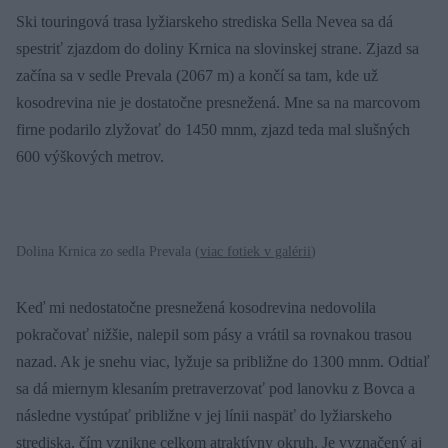
Ski touringová trasa lyžiarskeho strediska Sella Nevea sa dá
spestriť zjazdom do doliny Krnica na slovinskej strane. Zjazd sa
začína sa v sedle Prevala (2067 m) a končí sa tam, kde už
kosodrevina nie je dostatočne presnežená. Mne sa na marcovom
firne podarilo zlyžovať do 1450 mnm, zjazd teda mal slušných
600 výškových metrov.
Dolina Krnica zo sedla Prevala (
viac fotiek v galérii
)
Keď mi nedostatočne presnežená kosodrevina nedovolila
pokračovať nižšie, nalepil som pásy a vrátil sa rovnakou trasou
nazad. Ak je snehu viac, lyžuje sa približne do 1300 mnm. Odtiaľ
sa dá miernym klesaním pretraverzovať pod lanovku z Bovca a
následne vystúpať približne v jej línii naspäť do lyžiarskeho
strediska, čím vznikne celkom atraktívny okruh. Je vyznačený aj