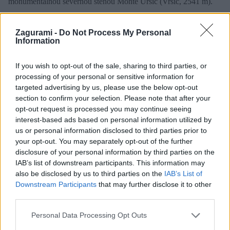
monumentálnou severnou stenou Monte Ursic (Vršič, 2541 m).
Cez kotol vedie trasa na miestny naj vrchol Kanin (2587 m), na
ktorý by som chcel niekedy vystúpiť. Obzrel som si, čo ma čaká.
Zagurami -
Do Not Process My Personal
Information
Nebude to úplne jednoduché na orientáciu.
If you wish to opt-out of the sale, sharing to third parties, or
processing of your personal or sensitive information for
targeted advertising by us, please use the below opt-out
section to confirm your selection. Please note that after your
opt-out request is processed you may continue seeing
interest-based ads based on personal information utilized by
us or personal information disclosed to third parties prior to
your opt-out. You may separately opt-out of the further
disclosure of your personal information by third parties on the
IAB’s list of downstream participants. This information may
Klikni pre zobrazenie mapy
also be disclosed by us to third parties on the
IAB’s List of
Downstream Participants
that may further disclose it to other
third parties.
Personal Data Processing Opt Outs