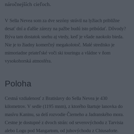
náročnejších cieľoch.
V Sella Nevea som za dve sezóny strávil na lyžiach približne
desať dní a ďalšie zárezy na pažbe budú isto pribúdať. Dôvody?
Býva tam dostatok snehu aj vtedy, keď je všade naokolo bieda.
Nie je to žiadny komerčný megakolotoč. Malé stredisko je
mimoriadne priateľské voči ski touringu a vládne v ňom
vysokohorská atmosféra.
Poloha
Cestná vzdialenosť z Bratislavy do Sella Nevea je 430
kilometrov. V sedle (1195 mnm), z ktorého štartuje lanovka do
masívu Kaninu, sa delí rozvodie Čierneho a Jadranského mora.
Cestne je dostupné z dvoch strán: od severovýchodu z Tarvisia
alebo Logu pod Mangartom, od juhovýchodu z Chiusaforte.