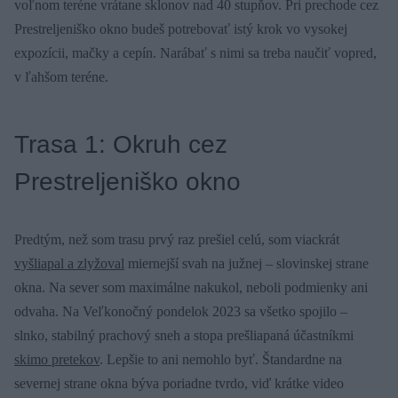
voľnom teréne vrátane sklonov nad 40 stupňov. Pri prechode cez
Prestreljeniško okno budeš potrebovať istý krok vo vysokej
expozícii, mačky a cepín. Narábať s nimi sa treba naučiť vopred,
v ľahšom teréne.
Trasa 1: Okruh cez
Prestreljeniško okno
Predtým, než som trasu prvý raz prešiel celú, som viackrát
vyšliapal a zlyžoval
miernejší svah na južnej – slovinskej strane
okna. Na sever som maximálne nakukol, neboli podmienky ani
odvaha. Na Veľkonočný pondelok 2023 sa všetko spojilo –
slnko, stabilný prachový sneh a stopa prešliapaná účastníkmi
skimo pretekov
. Lepšie to ani nemohlo byť. Štandardne na
severnej strane okna býva poriadne tvrdo, viď krátke video