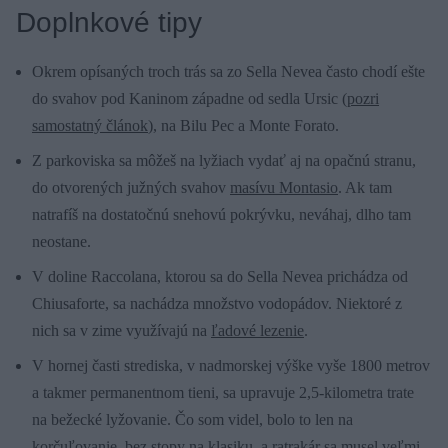
Doplnkové tipy
Okrem opísaných troch trás sa zo Sella Nevea často chodí ešte
do svahov pod Kaninom západne od sedla Ursic (
pozri
samostatný článok
), na Bilu Pec a Monte Forato.
Z parkoviska sa môžeš na lyžiach vydať aj na opačnú stranu,
do otvorených južných svahov
masívu Montasio
. Ak tam
natrafíš na dostatočnú snehovú pokrývku, neváhaj, dlho tam
neostane.
V doline Raccolana, ktorou sa do Sella Nevea prichádza od
Chiusaforte, sa nachádza množstvo vodopádov. Niektoré z
nich sa v zime využívajú na
ľadové lezenie
.
V hornej časti strediska, v nadmorskej výške vyše 1800 metrov
a takmer permanentnom tieni, sa upravuje 2,5-kilometra trate
na bežecké lyžovanie. Čo som videl, bolo to len na
korčuľovanie, bez stopy na klasiku, a ratrakár sa musel veľmi