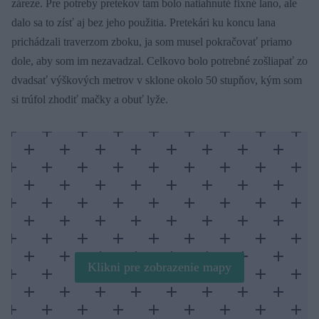
záreze. Pre potreby pretekov tam bolo natiahnuté fixné lano, ale
dalo sa to zísť aj bez jeho použitia. Pretekári ku koncu lana
prichádzali traverzom zboku, ja som musel pokračovať priamo
dole, aby som im nezavadzal. Celkovo bolo potrebné zošliapať zo
dvadsať výškových metrov v sklone okolo 50 stupňov, kým som
si trúfol zhodiť mačky a obuť lyže.
Klikni pre zobrazenie mapy