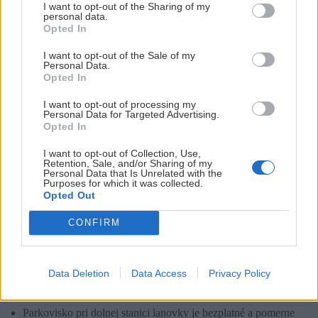
I want to opt-out of the Sharing of my
personal data.
Opted In
Trasa: Dĺžka 5,1 km, nastúpaných 481 m, celkový čas 1:50 h. GPX na
I want to opt-out of the Sale of my
Personal Data.
stiahnutie získaš po otvorení trasy na Mapy.cz.
Opted In
I want to opt-out of processing my
Zjazd so sedla Ursic smerom na východ je veľmi pestrý. Nečakaj
Personal Data for Targeted Advertising.
Opted In
žiadnu jasne danú líniu, toto je vápencové pohorie s krasovým
reliéfom. Do cesty sa ti postavia rôzne malé jamky a hrboly. Za
I want to opt-out of Collection, Use,
Retention, Sale, and/or Sharing of my
zlej viditeľnosti to môže byť aj problém. Ja mám komplikované
Personal Data that Is Unrelated with the
Purposes for which it was collected.
lyžiarske línie rád, vysokú rýchlosť ku šťastiu nepotrebujem a
Opted Out
svetelné podmienky boli prijateľné. Zjazd som si fakt užil. Bodaj
CONFIRM
by aj nie, na takom materiáli.
Praktické info
Data Deletion
Data Access
Privacy Policy
Parkovisko pri dolnej stanici lanovky je bezplatné a pomerne