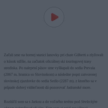
Začali sme na hornej stanici lanovky pri chate Gilberti a zlyžovali
o kúsok nižšie, na začiatok oficiálnej ski touringovej trasy
strediska. Po nalepení pásov sme vyšliapali do sedla Prevala
(2067 m, hranica so Slovinskom) a následne popri zatvorenej
slovinskej zjazdovke do sedla Sedlo (2287 m), z ktorého sa v
prípade dobrej viditeľnosti dá pozorovať Jadranské more.
Rozlúčil som sa s Jarkou a do voľného terénu pod
Streleckým