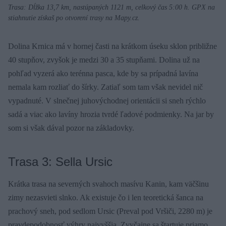
Trasa: Dĺžka 13,7 km, nastúpaných 1121 m, celkový čas 5:00 h. GPX na
stiahnutie získaš po otvorení trasy na Mapy.cz.
Dolina Krnica má v hornej časti na krátkom úseku sklon približne
40 stupňov, zvyšok je medzi 30 a 35 stupňami. Dolina už na
pohľad vyzerá ako terénna pasca, kde by sa prípadná lavína
nemala kam rozliať do šírky. Zatiaľ som tam však nevidel nič
vypadnuté. V slnečnej juhovýchodnej orientácii si sneh rýchlo
sadá a viac ako lavíny hrozia tvrdé ľadové podmienky. Na jar by
som si však dával pozor na základovky.
Trasa 3: Sella Ursic
Krátka trasa na severných svahoch masívu Kanin, kam väčšinu
zimy nezasvieti slnko. Ak existuje čo i len teoretická šanca na
prachový sneh, pod sedlom Ursic (Preval pod Vršiči, 2280 m) je
pravdepodobnosť výhry najvyššia. Zvyčajne sa štartuje priamo