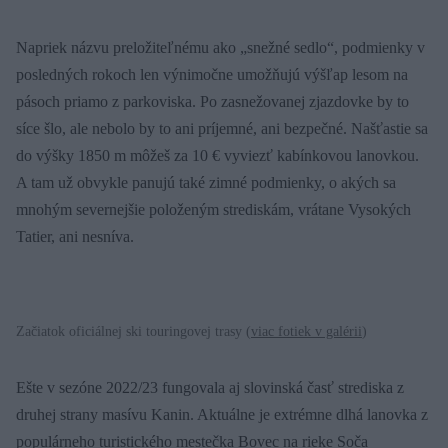
Napriek názvu preložiteľnému ako „snežné sedlo“, podmienky v
posledných rokoch len výnimočne umožňujú výšľap lesom na
pásoch priamo z parkoviska. Po zasnežovanej zjazdovke by to
síce šlo, ale nebolo by to ani príjemné, ani bezpečné. Našťastie sa
do výšky 1850 m môžeš za 10 € vyviezť kabínkovou lanovkou.
A tam už obvykle panujú také zimné podmienky, o akých sa
mnohým severnejšie položeným strediskám, vrátane Vysokých
Tatier, ani nesníva.
Začiatok oficiálnej ski touringovej trasy (
viac fotiek v galérii
)
Ešte v sezóne 2022/23 fungovala aj slovinská časť strediska z
druhej strany masívu Kanin. Aktuálne je extrémne dlhá lanovka z
populárneho turistického mestečka Bovec na rieke Soča