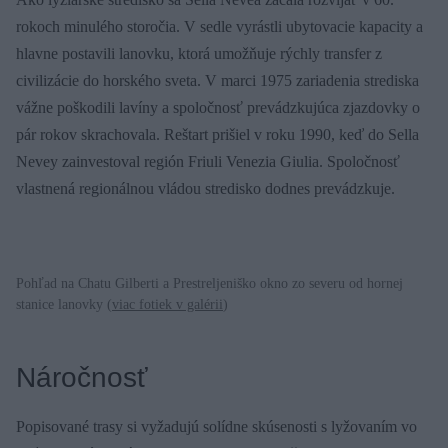
rokoch minulého storočia. V sedle vyrástli ubytovacie kapacity a
hlavne postavili lanovku, ktorá umožňuje rýchly transfer z
civilizácie do horského sveta. V marci 1975 zariadenia strediska
vážne poškodili lavíny a spoločnosť prevádzkujúca zjazdovky o
pár rokov skrachovala. Reštart prišiel v roku 1990, keď do Sella
Nevey zainvestoval región Friuli Venezia Giulia. Spoločnosť
vlastnená regionálnou vládou stredisko dodnes prevádzkuje.
Pohľad na Chatu Gilberti a Prestreljeniško okno zo severu od hornej
stanice lanovky (
viac fotiek v galérii
)
Náročnosť
Popisované trasy si vyžadujú solídne skúsenosti s lyžovaním vo