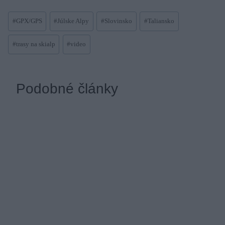
Post
#
GPX/GPS
#
Júlske Alpy
#
Slovinsko
#
Taliansko
Tags:
#
trasy na skialp
#
video
Podobné články