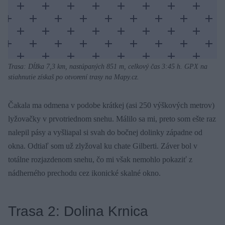
Trasa: Dĺžka 7,3 km, nastúpaných 851 m, celkový čas 3:45 h. GPX na
stiahnutie získaš po otvorení trasy na Mapy.cz.
Čakala ma odmena v podobe krátkej (asi 250 výškových metrov)
lyžovačky v prvotriednom snehu. Málilo sa mi, preto som ešte raz
nalepil pásy a vyšliapal si svah do bočnej dolinky západne od
okna. Odtiaľ som už zlyžoval ku chate Gilberti. Záver bol v
totálne rozjazdenom snehu, čo mi však nemohlo pokaziť z
nádherného prechodu cez ikonické skalné okno.
Trasa 2: Dolina Krnica