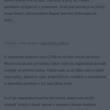
oknom
pokračoval už sám. Tam som si prvý raz všimol
pretekárov lyžujúcich v protismere. Svah pod oknom je na južnej
strane široký, nebol problém šliapať hore bez križovania ich
dráhy.
Zliezanie z okna na sever (
viac fotiek v galérii
)
V samotnom skalnom okne (2390 m) už bola trochu tlačenica.
Musel som takmer pol hodiny čakať, kým mi organizátori dovolili
zostúpiť na severnú stranu. Vyhrievajúc sa na slnku som si zatiaľ
obul mačky, pripravil cepín, pripevnil lyže na batoh a vychutnával
si atmosféru pretekov v ich najvyššom bode.
Keď mi organizátor konečne dal zelenú, musel som rýchlo
zbehnúť horných desať metrov v strmom a úzkom skalnom