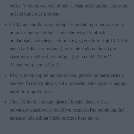
veľké. V exponovaných dňoch sa však môže zaplniť a neskorí
prišelci budú mať problém.
Lístky na lanovku sa dajú kúpiť v pokladni pri parkovisku aj
priamo v budove dolnej stanice lanovky. Pri oboch
pokladniach sú toalety. Jednorazový vývoz hore stojí 10 €. Kto
nemá (v Taliansku povinné) poistenie zodpovednosti pre
zjazdovky, mal by si ho dokúpiť (3 € na deň). Ak máš
Alpenverein, nemusíš riešiť.
Pásy si nelep vopred na parkovisku, pretože od parkoviska k
lanovke ťa čaká krátky zjazd a hore ešte jeden, kým sa napojíš
na ski touringovú trasu.
Chata Gilberti je pekná klasická horská chata, v čase
prevádzky zjazdoviek však býva neznesiteľne preplnená. Iná
možnosť kde zohnať niečo pod zub hore nie je.