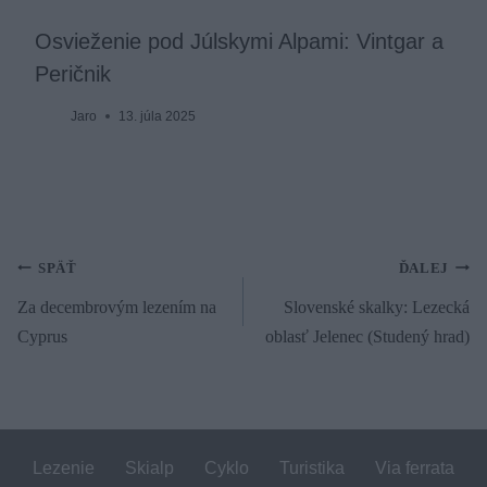
Osvieženie pod Júlskymi Alpami: Vintgar a
Peričnik
Jaro
13. júla 2025
Navigácia
SPÄŤ
ĎALEJ
Za decembrovým lezením na
Slovenské skalky: Lezecká
v
Cyprus
oblasť Jelenec (Studený hrad)
článku
Lezenie
Skialp
Cyklo
Turistika
Via ferrata