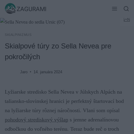
Skip
ZAGURAMI
to
content
SKIALPINIZMUS
Skialpové túry zo Sella Nevea pre
pokročilých
Jaro
14. januára 2024
Lyžiarske stredisko Sella Nevea v Júlskych Alpách na
taliansko-slovinskej hranici je perfektný štartovací bod
na lyžiarske túry rôznej náročnosti. Vlani som opísal
pohodový strediskový výšlap
s jemne adrenalínovou
odbočkou do voľného terénu. Teraz bude reč o troch