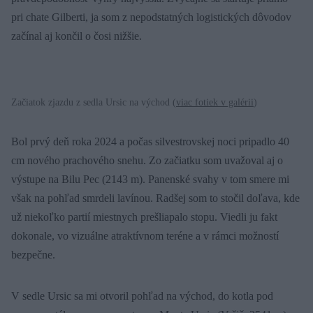
pri chate Gilberti, ja som z nepodstatných logistických dôvodov
začínal aj končil o čosi nižšie.
Začiatok zjazdu z sedla Ursic na východ (
viac fotiek v galérii
)
Bol prvý deň roka 2024 a počas silvestrovskej noci pripadlo 40
cm nového prachového snehu. Zo začiatku som uvažoval aj o
výstupe na Bilu Pec (2143 m). Panenské svahy v tom smere mi
však na pohľad smrdeli lavínou. Radšej som to stočil doľava, kde
už niekoľko partií miestnych prešliapalo stopu. Viedli ju fakt
dokonale, vo vizuálne atraktívnom teréne a v rámci možností
bezpečne.
V sedle Ursic sa mi otvoril pohľad na východ, do kotla pod