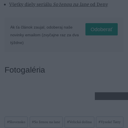
Všetky diely seriálu
So ženou na lane
od Deny
Ak ťa článok zaujal, odoberaj naše
Odoberať
novinky emailom (zvyčajne raz za dva
týždne)
Fotogaléria
Post
#
Slovensko
#
So ženou na lane
#
Velická dolina
#
Vysoké Tatry
Tags: