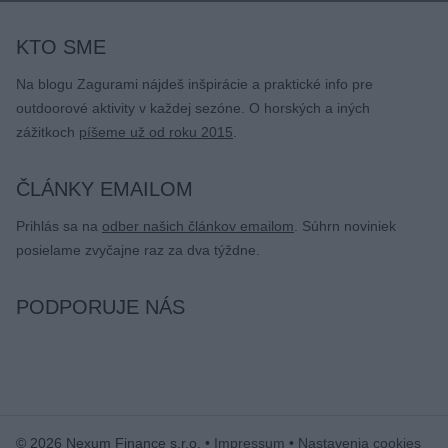
KTO SME
Na blogu Zagurami nájdeš inšpirácie a praktické info pre
outdoorové aktivity v každej sezóne. O horských a iných
zážitkoch
píšeme už od roku 2015
.
ČLÁNKY EMAILOM
Prihlás sa na
odber našich článkov emailom
. Súhrn noviniek
posielame zvyčajne raz za dva týždne.
PODPORUJE NÁS
© 2026 Nexum Finance s.r.o. •
Impressum
•
Nastavenia cookies