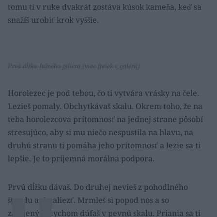
tomu ti v ruke dvakrát zostáva kúsok kameňa, keď sa
snažíš urobiť krok vyššie.
Prvá dĺžka Južného piliera (
viac fotiek v galérii
)
Horolezec je pod tebou, čo ti vytvára vrásky na čele.
Lezieš pomaly. Obchytkávaš skalu. Okrem toho, že na
teba horolezcova prítomnosť na jednej strane pôsobí
stresujúco, aby si mu niečo nespustila na hlavu, na
druhú stranu ti pomáha jeho prítomnosť a lezie sa ti
lepšie. Je to príjemná morálna podpora.
Prvú dĺžku dávaš. Do druhej nevieš z pohodlného
štandu ani naliezť. Mrmleš si popod nos a so
zatajeným dychom dúfaš v pevnú skalu. Priania sa ti