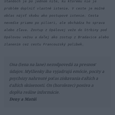
štandoch je po jednom nite, ku ktorému nie je
problém doplniť vlastné istenie. V ceste je možné
občas nájsť skobu ako postupové istenie. Cesta
nevedie priamo po pilieri, ale obchádza ho sprava
alebo zľava. Zostup z Opálovej veže do štrbiny pod
Opálovou vežou a daľej ako zostup z Bradavice alebo
zlanením cez cestu Francouzský polibek.
Ona (žena na lane) nezodpovedá za presnosť
údajov. Myšlienky iba vyjadrujú emócie, pocity a
psychózy nahrnuté počas získavania ďalších a
ďalších skúseností. On (horolezec) posúva a
dopĺňa reálne informácie.
Deny a Matúš