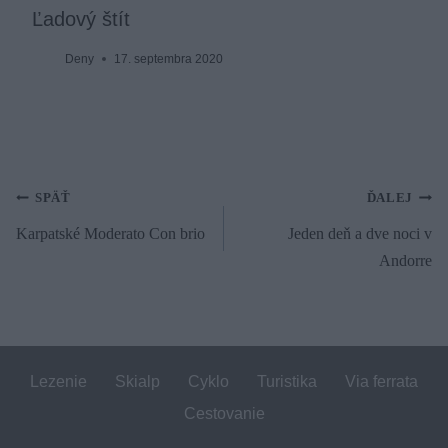
Ľadový štít
Deny
17. septembra 2020
Navigácia
SPÄŤ
ĎALEJ
Karpatské Moderato Con brio
Jeden deň a dve noci v
v
Andorre
článku
Lezenie
Skialp
Cyklo
Turistika
Via ferrata
Cestovanie