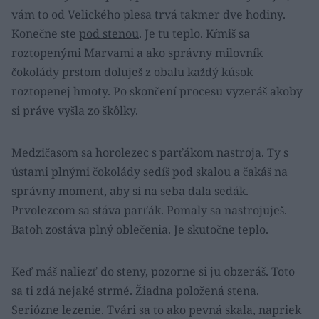
vám to od Velického plesa trvá takmer dve hodiny.
Konečne ste
pod stenou
. Je tu teplo. Kŕmiš sa
roztopenými Marvami a ako správny milovník
čokolády prstom doluješ z obalu každý kúsok
roztopenej hmoty. Po skončení procesu vyzeráš akoby
si práve vyšla zo škôlky.
Medzičasom sa horolezec s parťákom nastroja. Ty s
ústami plnými čokolády sedíš pod skalou a čakáš na
správny moment, aby si na seba dala sedák.
Prvolezcom sa stáva parťák. Pomaly sa nastrojuješ.
Batoh zostáva plný oblečenia. Je skutočne teplo.
Keď máš naliezť do steny, pozorne si ju obzeráš. Toto
sa ti zdá nejaké strmé. Žiadna položená stena.
Seriózne lezenie. Tvári sa to ako pevná skala, napriek