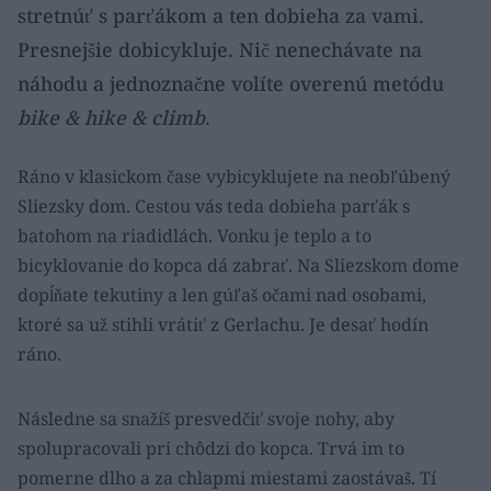
stretnúť s parťákom a ten dobieha za vami.
Presnejšie dobicykluje. Nič nenechávate na
náhodu a jednoznačne volíte overenú metódu
bike & hike & climb
.
Ráno v klasickom čase vybicyklujete na neobľúbený
Sliezsky dom. Cestou vás teda dobieha parťák s
batohom na riadidlách. Vonku je teplo a to
bicyklovanie do kopca dá zabrať. Na Sliezskom dome
dopĺňate tekutiny a len gúľaš očami nad osobami,
ktoré sa už stihli vrátiť z Gerlachu. Je desať hodín
ráno.
Následne sa snažíš presvedčiť svoje nohy, aby
spolupracovali pri chôdzi do kopca. Trvá im to
pomerne dlho a za chlapmi miestami zaostávaš. Tí