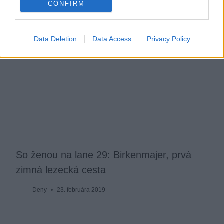
CONFIRM
Data Deletion
Data Access
Privacy Policy
So ženou na lane 29: Birkenmajer, prvá
zimná lezecká cesta
Deny
23. februára 2019