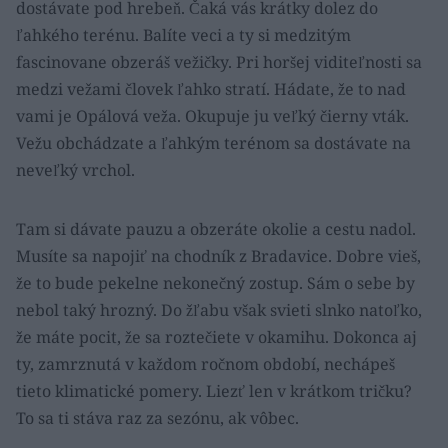
dostávate pod hrebeň. Čaká vás krátky dolez do
ľahkého terénu. Balíte veci a ty si medzitým
fascinovane obzeráš vežičky. Pri horšej viditeľnosti sa
medzi vežami človek ľahko stratí. Hádate, že to nad
vami je Opálová veža. Okupuje ju veľký čierny vták.
Vežu obchádzate a ľahkým terénom sa dostávate na
neveľký vrchol.
Tam si dávate pauzu a obzeráte okolie a cestu nadol.
Musíte sa napojiť na chodník z Bradavice. Dobre vieš,
že to bude pekelne nekonečný zostup. Sám o sebe by
nebol taký hrozný. Do žľabu však svieti slnko natoľko,
že máte pocit, že sa roztečiete v okamihu. Dokonca aj
ty, zamrznutá v každom ročnom období, nechápeš
tieto klimatické pomery. Liezť len v krátkom tričku?
To sa ti stáva raz za sezónu, ak vôbec.