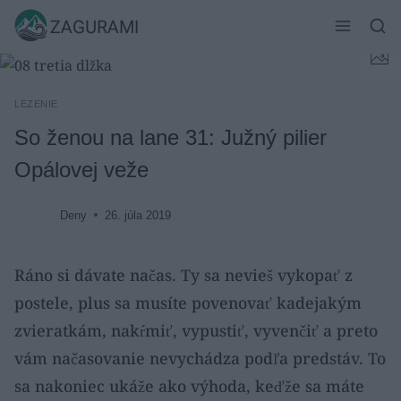
Skip
ZAGURAMI
to
content
LEZENIE
So ženou na lane 31: Južný pilier
Opálovej veže
Deny
26. júla 2019
Ráno si dávate načas. Ty sa nevieš vykopať z
postele, plus sa musíte povenovať kadejakým
zvieratkám, nakŕmiť, vypustiť, vyvenčiť a preto
vám načasovanie nevychádza podľa predstáv. To
sa nakoniec ukáže ako výhoda, keďže sa máte