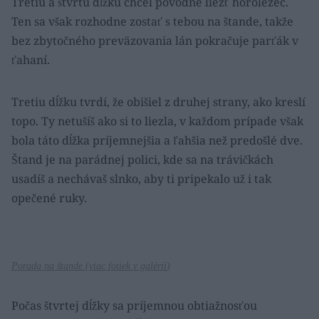
Tretiu a štvrtú dĺžku chcel pôvodne liezť horolezec.
Ten sa však rozhodne zostať s tebou na štande, takže
bez zbytočného preväzovania lán pokračuje parťák v
ťahaní.
Tretiu dĺžku tvrdí, že obišiel z druhej strany, ako kreslí
topo. Ty netušíš ako si to liezla, v každom prípade však
bola táto dĺžka príjemnejšia a ľahšia než predošlé dve.
Štand je na parádnej polici, kde sa na trávičkách
usadíš a nechávaš slnko, aby ti pripekalo už i tak
opečené ruky.
Porada na štande (
viac fotiek v galérii
)
Počas štvrtej dĺžky sa príjemnou obtiažnosťou