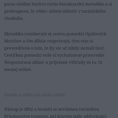
počas chôdze horlivo riešia horolezeckú metodiku a si
prekvapená, že vôbec stihnú odbočiť z turistického
chodníka.
Metodiku rozoberajú aj cestou pomedzi Opálových
Mníchov a čím dlhšie rozprávajú, tým viac si
presvedčená o tom, že by ste už nikdy nemali liezť.
Cestičkou pomedzi veže si vychutnávaš prostredie.
Neopozeraná oblasť a príjemné výhľady sú to, čo
naozaj môžeš.
Turistika vo veľkom (
viac fotiek v galérii
)
Nástup je dlhý a hraničí so serióznou turistikou.
Priemerným tempom, pri ktorom stále oddychuješ,