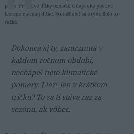
plnia. Prvé dve dĺžky označili chlapi ako poctivé
lezenie na celej dĺžke. Stotožňuješ sa s tým. Bolo to
ťažké.
Dokonca aj ty, zamrznutá v
každom ročnom období,
nechápeš tieto klimatické
pomery. Liezť len v krátkom
tričku? To sa ti stáva raz za
sezónu, ak vôbec.