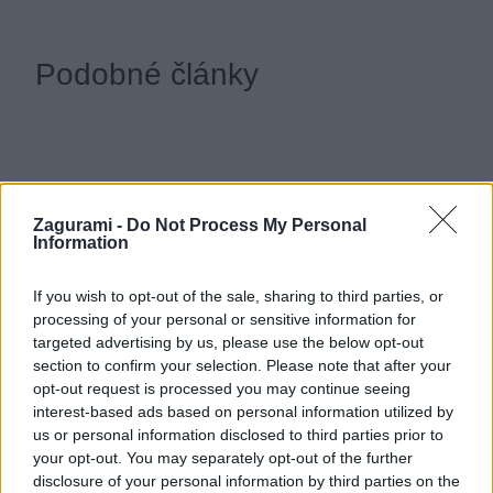
Podobné články
Zagurami -
Do Not Process My Personal
Information
If you wish to opt-out of the sale, sharing to third parties, or
processing of your personal or sensitive information for
targeted advertising by us, please use the below opt-out
section to confirm your selection. Please note that after your
opt-out request is processed you may continue seeing
So ženou na lane 19: Bike & hike & climb
interest-based ads based on personal information utilized by
us or personal information disclosed to third parties prior to
vo Velickej doline
your opt-out. You may separately opt-out of the further
disclosure of your personal information by third parties on the
Deny
13. júna 2018