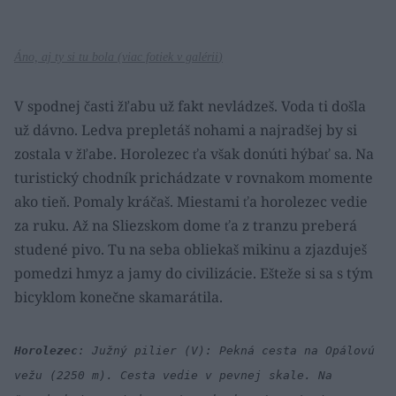
Áno, aj ty si tu bola (
viac fotiek v galérii
)
V spodnej časti žľabu už fakt nevládzeš. Voda ti došla
už dávno. Ledva prepletáš nohami a najradšej by si
zostala v žľabe. Horolezec ťa však donúti hýbať sa. Na
turistický chodník prichádzate v rovnakom momente
ako tieň. Pomaly kráčaš. Miestami ťa horolezec vedie
za ruku. Až na Sliezskom dome ťa z tranzu preberá
studené pivo. Tu na seba obliekaš mikinu a zjazduješ
pomedzi hmyz a jamy do civilizácie. Ešteže si sa s tým
bicyklom konečne skamarátila.
Horolezec
: Južný pilier (V): Pekná cesta na Opálovú
vežu (2250 m). Cesta vedie v pevnej skale. Na