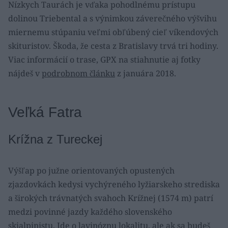
Nízkych Taurách je vďaka pohodlnému prístupu
dolinou Triebental a s výnimkou záverečného výšvihu
miernemu stúpaniu veľmi obľúbený cieľ víkendových
skituristov. Škoda, že cesta z Bratislavy trvá tri hodiny.
Viac informácií o trase, GPX na stiahnutie aj fotky
nájdeš v
podrobnom článku
z januára 2018.
Veľká Fatra
Krížna z Tureckej
Výšľap po južne orientovaných opustených
zjazdovkách kedysi vychýreného lyžiarskeho strediska
a širokých trávnatých svahoch Krížnej (1574 m) patrí
medzi povinné jazdy každého slovenského
skialpinistu. Ide o lavinóznu lokalitu, ale ak sa budeš