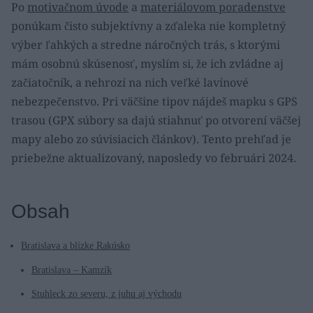
Po
motivačnom úvode
a
materiálovom poradenstve
ponúkam čisto subjektívny a zďaleka nie kompletný
výber ľahkých a stredne náročných trás, s ktorými
mám osobnú skúsenosť, myslím si, že ich zvládne aj
začiatočník, a nehrozí na nich veľké lavínové
nebezpečenstvo. Pri väčšine tipov nájdeš mapku s GPS
trasou (GPX súbory sa dajú stiahnuť po otvorení väčšej
mapy alebo zo súvisiacich článkov). Tento prehľad je
priebežne aktualizovaný, naposledy vo februári 2024.
Obsah
Bratislava a blízke Rakúsko
Bratislava – Kamzík
Stuhleck zo severu, z juhu aj východu