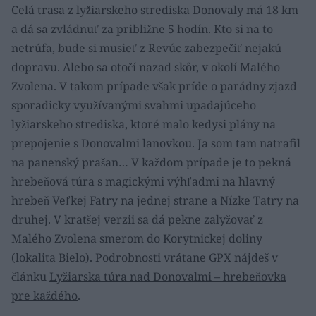
Celá trasa z lyžiarskeho strediska Donovaly má 18 km
a dá sa zvládnuť za približne 5 hodín. Kto si na to
netrúfa, bude si musieť z Revúc zabezpečiť nejakú
dopravu. Alebo sa otočí nazad skôr, v okolí Malého
Zvolena. V takom prípade však príde o parádny zjazd
sporadicky využívanými svahmi upadajúceho
lyžiarskeho strediska, ktoré malo kedysi plány na
prepojenie s Donovalmi lanovkou. Ja som tam natrafil
na panenský prašan… V každom prípade je to pekná
hrebeňová túra s magickými výhľadmi na hlavný
hrebeň Veľkej Fatry na jednej strane a Nízke Tatry na
druhej. V kratšej verzii sa dá pekne zalyžovať z
Malého Zvolena smerom do Korytnickej doliny
(lokalita Bielo). Podrobnosti vrátane GPX nájdeš v
článku
Lyžiarska túra nad Donovalmi – hrebeňovka
pre každého
.