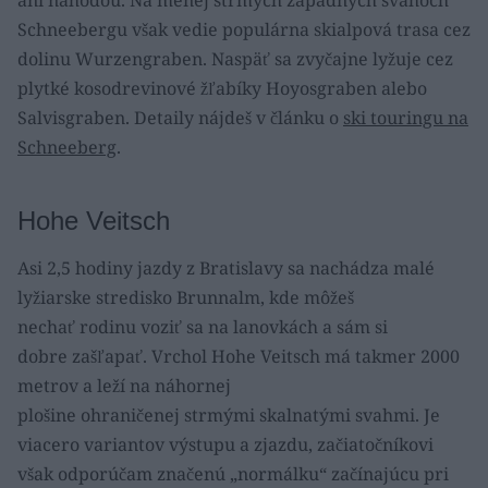
ani náhodou. Na menej strmých západných svahoch
Schneebergu však vedie populárna skialpová trasa cez
dolinu Wurzengraben. Naspäť sa zvyčajne lyžuje cez
plytké kosodrevinové žľabíky Hoyosgraben alebo
Salvisgraben. Detaily nájdeš v článku o
ski touringu na
Schneeberg
.
Hohe Veitsch
Asi 2,5 hodiny jazdy z Bratislavy sa nachádza malé
lyžiarske stredisko Brunnalm, kde môžeš
nechať rodinu voziť sa na lanovkách a sám si
dobre zašľapať. Vrchol Hohe Veitsch má takmer 2000
metrov a leží na náhornej
plošine ohraničenej strmými skalnatými svahmi. Je
viacero variantov výstupu a zjazdu, začiatočníkovi
však odporúčam značenú „normálku“ začínajúcu pri