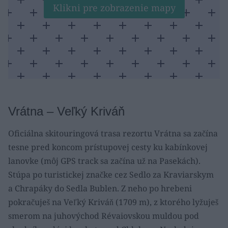
Klikni pre zobrazenie mapy
Vrátna – Veľký Kriváň
Oficiálna skitouringová trasa rezortu Vrátna sa začína
tesne pred koncom prístupovej cesty ku kabínkovej
lanovke (môj GPS track sa začína už na Pasekách).
Stúpa po turistickej značke cez Sedlo za Kraviarskym
a Chrapáky do Sedla Bublen. Z neho po hrebeni
pokračuješ na Veľký Kriváň (1709 m), z ktorého lyžuješ
smerom na juhovýchod Révaiovskou muldou pod