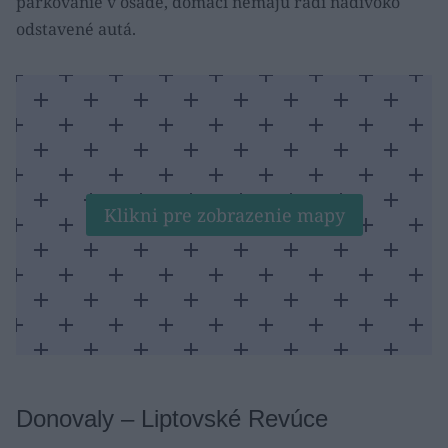
parkovanie v osade, domáci nemajú radi nadivoko
odstavené autá.
Klikni pre zobrazenie mapy
Donovaly – Liptovské Revúce