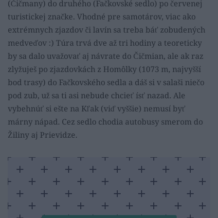
(Čičmany) do druhého (Fačkovské sedlo) po červenej
turistickej značke. Vhodné pre samotárov, viac ako
extrémnych zjazdov či lavín sa treba báť zobudených
medveďov :) Túra trvá dve až tri hodiny a teoreticky
by sa dalo uvažovať aj návrate do Čičmian, ale ak raz
zlyžuješ po zjazdovkách z Homôlky (1073 m, najvyšší
bod trasy) do Fačkovského sedla a dáš si v salaši niečo
pod zub, už sa ti asi nebude chcieť ísť nazad. Ale
vybehnúť si ešte na Kľak (viď vyššie) nemusí byť
márny nápad. Cez sedlo chodia autobusy smerom do
Žiliny aj Prievidze.