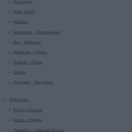
Schneeberg
Hohe Veitsch
Wildalpe
Semmering – Hirschenkogel
Rax – Heukuppe
Niederalpl – Tonion
Präbichl – Polster
Ötscher
Triebental – Kerschkern
Veľká Fatra
Krížna z Tureckej
Krížna z Rybieho
Donovaly – Liptovské Revúce