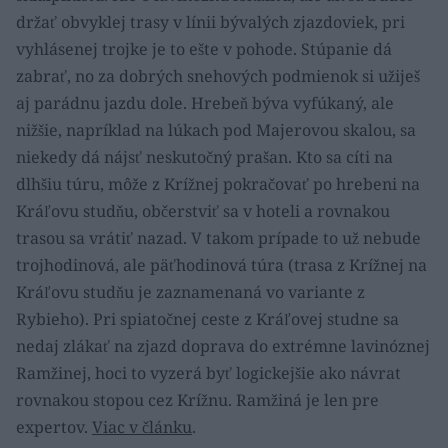
držať obvyklej trasy v línii bývalých zjazdoviek, pri
vyhlásenej trojke je to ešte v pohode. Stúpanie dá
zabrať, no za dobrých snehových podmienok si užiješ
aj parádnu jazdu dole. Hrebeň býva vyfúkaný, ale
nižšie, napríklad na lúkach pod Majerovou skalou, sa
niekedy dá nájsť neskutočný prašan. Kto sa cíti na
dlhšiu túru, môže z Krížnej pokračovať po hrebeni na
Kráľovu studňu, občerstviť sa v hoteli a rovnakou
trasou sa vrátiť nazad. V takom prípade to už nebude
trojhodinová, ale päťhodinová túra (trasa z Krížnej na
Kráľovu studňu je zaznamenaná vo variante z
Rybieho). Pri spiatočnej ceste z Kráľovej studne sa
nedaj zlákať na zjazd doprava do extrémne lavinóznej
Ramžinej, hoci to vyzerá byť logickejšie ako návrat
rovnakou stopou cez Krížnu. Ramžiná je len pre
expertov.
Viac v článku
.