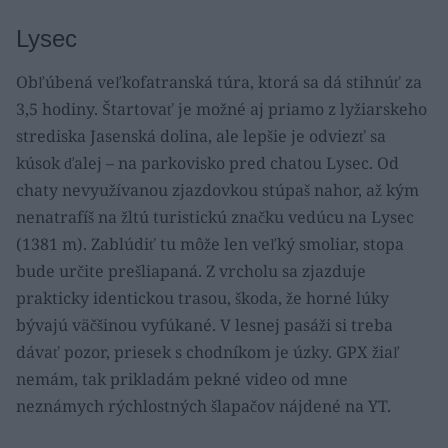
Lysec
Obľúbená veľkofatranská túra, ktorá sa dá stihnúť za
3,5 hodiny. Štartovať je možné aj priamo z lyžiarskeho
strediska Jasenská dolina, ale lepšie je odviezť sa
kúsok ďalej – na parkovisko pred chatou Lysec. Od
chaty nevyužívanou zjazdovkou stúpaš nahor, až kým
nenatrafíš na žltú turistickú značku vedúcu na Lysec
(1381 m). Zablúdiť tu môže len veľký smoliar, stopa
bude určite prešliapaná. Z vrcholu sa zjazduje
prakticky identickou trasou, škoda, že horné lúky
bývajú väčšinou vyfúkané. V lesnej pasáži si treba
dávať pozor, priesek s chodníkom je úzky. GPX žiaľ
nemám, tak prikladám pekné video od mne
neznámych rýchlostných šlapačov nájdené na YT.