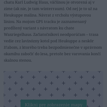
chatu Karl Ludwig Haus, väčšinou je otvorená aj v
zime (ak nie, je tam winterraum). Od nej je to už na
Heukuppe malina. Návrat z vrcholu výstupovou
líniou. Na mojom GPS tracku je zaznamenaný
predĺžený variant s návratom ku chate
Waxriegelhaus. Začiatočníkovi neodporúčam – trasa
vedie cez lavinózny kotol pod Heukuppe a neskôr
žľabom, z ktorého treba bezpodmienečne v správnom
okamihu zabočiť do lesa, pretože bez varovania končí
skalnou stenou.
Klikni pre zobrazenie mapy