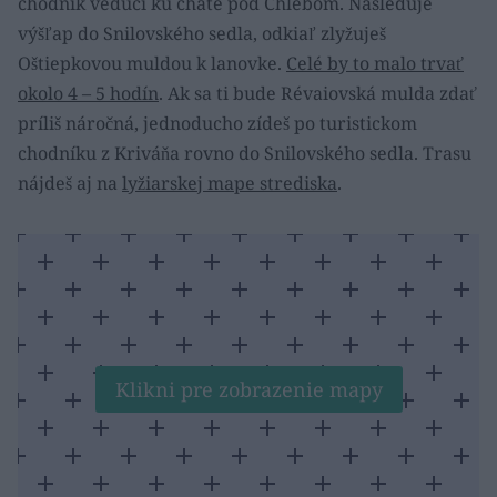
chodník vedúci ku chate pod Chlebom. Nasleduje
výšľap do Snilovského sedla, odkiaľ zlyžuješ
Oštiepkovou muldou k lanovke.
Celé by to malo trvať
okolo 4 – 5 hodín
. Ak sa ti bude Révaiovská mulda zdať
príliš náročná, jednoducho zídeš po turistickom
chodníku z Kriváňa rovno do Snilovského sedla. Trasu
nájdeš aj na
lyžiarskej mape strediska
.
Klikni pre zobrazenie mapy