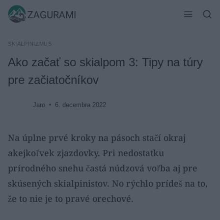
Skip
ZAGURAMI
to
content
SKIALPINIZMUS
Ako začať so skialpom 3: Tipy na túry
pre začiatočníkov
Jaro
6. decembra 2022
Na úplne prvé kroky na pásoch stačí okraj
akejkoľvek zjazdovky. Pri nedostatku
prírodného snehu častá núdzová voľba aj pre
skúsených skialpinistov. No rýchlo prídeš na to,
že to nie je to pravé orechové.