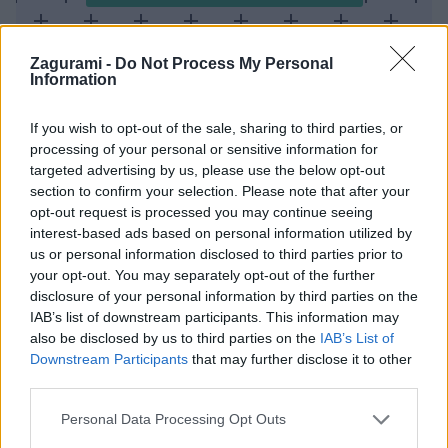
Zagurami -
Do Not Process My Personal
Information
If you wish to opt-out of the sale, sharing to third parties, or
processing of your personal or sensitive information for
targeted advertising by us, please use the below opt-out
Präbichl – Polster
section to confirm your selection. Please note that after your
opt-out request is processed you may continue seeing
Už trochu vzdialenejšia (3 hodiny z Bratislavy)
interest-based ads based on personal information utilized by
us or personal information disclosed to third parties prior to
lyžiarska oblasť Präbichl pri mestečku Eisenerz má
your opt-out. You may separately opt-out of the further
výhodu v tom, že je tam často úplne iné počasie a iné
disclosure of your personal information by third parties on the
snehové podmienky ako na Slovensku. V okolí
IAB’s list of downstream participants. This information may
also be disclosed by us to third parties on the
IAB’s List of
strediska sa dá urobiť viacero zaujímavých túr, toto je
Downstream Participants
that may further disclose it to other
najľahšia z nich. Civilizácia je po celej trase relatívne
third parties.
blízko a zjazd z vrcholu Polster (1910 m) vedie po
Personal Data Processing Opt Outs
neupravovanej zjazdovke s historickou