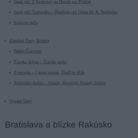
Jasná juh: Z Krúpovej na Dereše cez Príslop
Jasná juh: Trangoška – Ďumbier cez Chatu M. R. Štefánika
Kráľova hoľa
Západné Tatry, Roháče
Babky/Červenec
Žiarska dolina – Žiarske sedlo
Zverovka – Látaná dolina, Šindľov žľab
Salatínska dolina – Salatín, Brestová, Predný Salatín
Vysoké Tatry
Bratislava a blízke Rakúsko