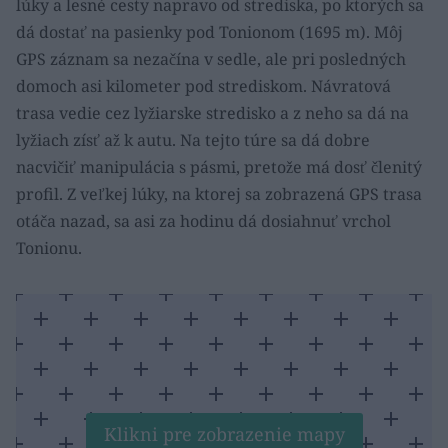
lúky a lesné cesty napravo od strediska, po ktorých sa
dá dostať na pasienky pod Tonionom (1695 m). Môj
GPS záznam sa nezačína v sedle, ale pri posledných
domoch asi kilometer pod strediskom. Návratová
trasa vedie cez lyžiarske stredisko a z neho sa dá na
lyžiach zísť až k autu. Na tejto túre sa dá dobre
nacvičiť manipulácia s pásmi, pretože má dosť členitý
profil. Z veľkej lúky, na ktorej sa zobrazená GPS trasa
otáča nazad, sa asi za hodinu dá dosiahnuť vrchol
Tonionu.
Klikni pre zobrazenie mapy