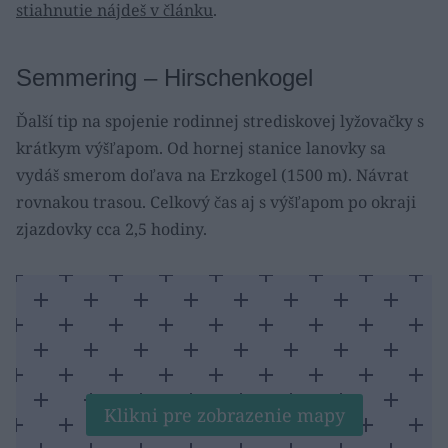
stiahnutie nájdeš v článku
.
Semmering – Hirschenkogel
Ďalší tip na spojenie rodinnej strediskovej lyžovačky s
krátkym výšľapom. Od hornej stanice lanovky sa
vydáš smerom doľava na Erzkogel (1500 m). Návrat
rovnakou trasou. Celkový čas aj s výšľapom po okraji
zjazdovky cca 2,5 hodiny.
Klikni pre zobrazenie mapy