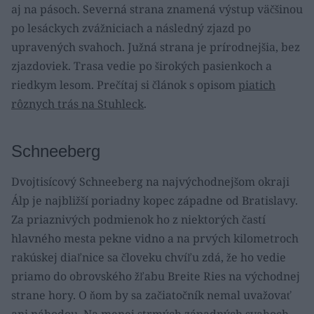
aj na pásoch. Severná strana znamená výstup väčšinou
po lesáckych zvážniciach a následný zjazd po
upravených svahoch. Južná strana je prírodnejšia, bez
zjazdoviek. Trasa vedie po širokých pasienkoch a
riedkym lesom. Prečítaj si článok s opisom
piatich
rôznych trás na Stuhleck
.
Schneeberg
Dvojtisícový Schneeberg na najvýchodnejšom okraji
Álp je najbližší poriadny kopec západne od Bratislavy.
Za priaznivých podmienok ho z niektorých častí
hlavného mesta pekne vidno a na prvých kilometroch
rakúskej diaľnice sa človeku chvíľu zdá, že ho vedie
priamo do obrovského žľabu Breite Ries na východnej
strane hory. O ňom by sa začiatočník nemal uvažovať