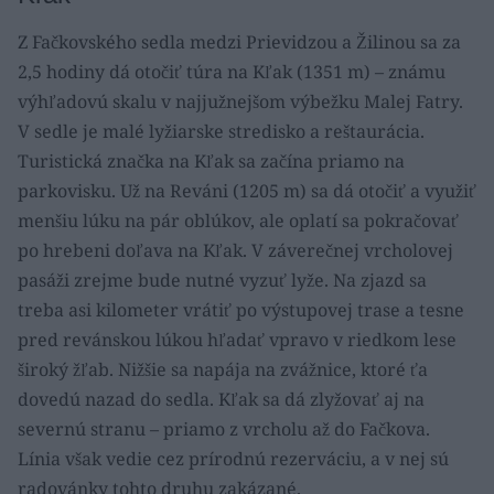
Z Fačkovského sedla medzi Prievidzou a Žilinou sa za
2,5 hodiny dá otočiť túra na Kľak (1351 m) – známu
výhľadovú skalu v najjužnejšom výbežku Malej Fatry.
V sedle je malé lyžiarske stredisko a reštaurácia.
Turistická značka na Kľak sa začína priamo na
parkovisku. Už na Reváni (1205 m) sa dá otočiť a využiť
menšiu lúku na pár oblúkov, ale oplatí sa pokračovať
po hrebeni doľava na Kľak. V záverečnej vrcholovej
pasáži zrejme bude nutné vyzuť lyže. Na zjazd sa
treba asi kilometer vrátiť po výstupovej trase a tesne
pred revánskou lúkou hľadať vpravo v riedkom lese
široký žľab. Nižšie sa napája na zvážnice, ktoré ťa
dovedú nazad do sedla. Kľak sa dá zlyžovať aj na
severnú stranu – priamo z vrcholu až do Fačkova.
Línia však vedie cez prírodnú rezerváciu, a v nej sú
radovánky tohto druhu zakázané.