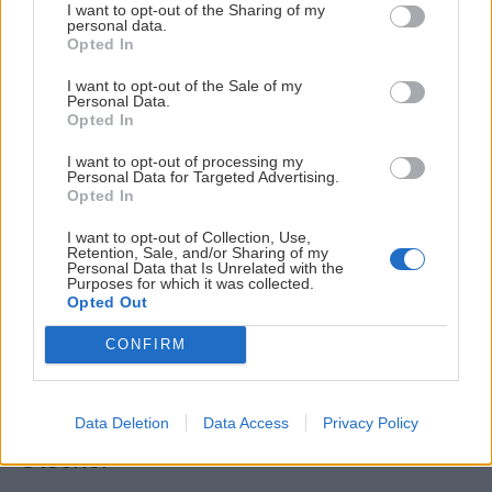
jednosedačkou. Ak tam napadne prašan… už bude
I want to opt-out of the Sharing of my
personal data.
rozjazdený, kým sa k nemu dostaneš :(
Opted In
I want to opt-out of the Sale of my
Personal Data.
Opted In
I want to opt-out of processing my
Personal Data for Targeted Advertising.
Opted In
Klikni pre zobrazenie mapy
I want to opt-out of Collection, Use,
Retention, Sale, and/or Sharing of my
Personal Data that Is Unrelated with the
Purposes for which it was collected.
Opted Out
CONFIRM
Data Deletion
Data Access
Privacy Policy
Ötscher