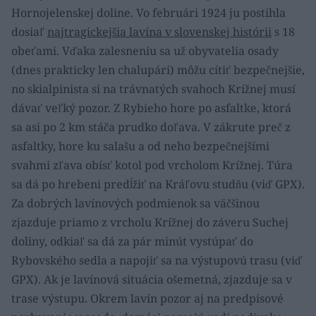
Hornojelenskej doline. Vo februári 1924 ju postihla
dosiaľ
najtragickejšia lavína v slovenskej histórii
s 18
obeťami. Vďaka zalesneniu sa už obyvatelia osady
(dnes prakticky len chalupári) môžu cítiť bezpečnejšie,
no skialpinista si na trávnatých svahoch Krížnej musí
dávať veľký pozor. Z Rybieho hore po asfaltke, ktorá
sa asi po 2 km stáča prudko doľava. V zákrute preč z
asfaltky, hore ku salašu a od neho bezpečnejšími
svahmi zľava obísť kotol pod vrcholom Krížnej. Túra
sa dá po hrebeni predĺžiť na Kráľovu studňu (viď GPX).
Za dobrých lavínových podmienok sa väčšinou
zjazduje priamo z vrcholu Krížnej do záveru Suchej
doliny, odkiaľ sa dá za pár minút vystúpať do
Rybovského sedla a napojiť sa na výstupovú trasu (viď
GPX). Ak je lavínová situácia ošemetná, zjazduje sa v
trase výstupu. Okrem lavín pozor aj na predpisové