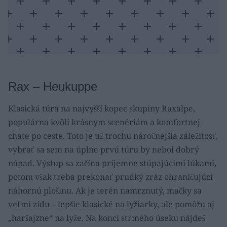
Rax – Heukuppe
Klasická túra na najvyšší kopec skupiny Raxalpe,
populárna kvôli krásnym scenériám a komfortnej
chate po ceste. Toto je už trochu náročnejšia záležitosť,
vybrať sa sem na úplne prvú túru by nebol dobrý
nápad. Výstup sa začína príjemne stúpajúcimi lúkami,
potom však treba prekonať prudký zráz ohraničujúci
náhornú plošinu. Ak je terén namrznutý, mačky sa
veľmi zídu – lepšie klasické na lyžiarky, ale pomôžu aj
„haršajzne“ na lyže. Na konci strmého úseku nájdeš