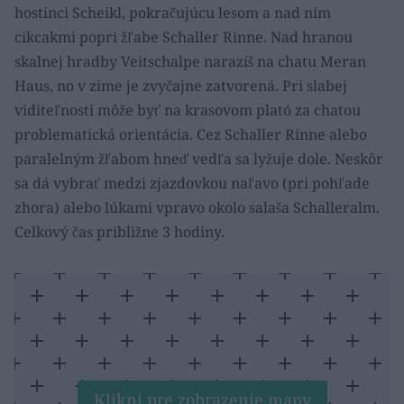
hostinci Scheikl, pokračujúcu lesom a nad ním
cikcakmi popri žľabe Schaller Rinne. Nad hranou
skalnej hradby Veitschalpe narazíš na chatu Meran
Haus, no v zime je zvyčajne zatvorená. Pri slabej
viditeľnosti môže byť na krasovom plató za chatou
problematická orientácia. Cez Schaller Rinne alebo
paralelným žľabom hneď vedľa sa lyžuje dole. Neskôr
sa dá vybrať medzi zjazdovkou naľavo (pri pohľade
zhora) alebo lúkami vpravo okolo salaša Schalleralm.
Celkový čas približne 3 hodiny.
Klikni pre zobrazenie mapy