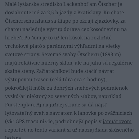
Malé lyžiarske stredisko Lackenhof am Ötscher je
dosiahnuteľné za 2,5 h jazdy z Bratislavy. Ku chate
Ötscherschutzhaus sa šliape po okraji zjazdovky, za
chatou nasleduje výstup doľava cez kosodrevinu na
hrebeň. Po ňom je to už len kúsok na rozložité
vrcholové plató s parádnymi výhľadmi na všetky
svetové strany. Severné svahy Ötscheru (1893 m)
majú relatívne mierny sklon, ale na juhu sú regulérne
skalné steny. Začiatočníkovi bude stačiť návrat
výstupovou trasou (celá túra cca 4 hodiny),
pokročilejší môže za dobrých snehových podmienok
vyskúšať niektorý zo severných žľabov, napríklad
Fürstenplan
. Aj na južnej strane sa dá nájsť
lyžovateľný svah s návratom k lanovke po zvážniciach
(viď GPS trasu nižšie, podrobnejší popis v
januárovom
reporte
), no tento variant si už naozaj žiada skúseného
lyžiara.