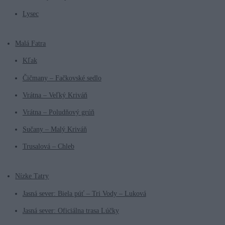
Lysec
Malá Fatra
Kľak
Čičmany – Fačkovské sedlo
Vrátna – Veľký Kriváň
Vrátna – Poludňový grúň
Sučany – Malý Kriváň
Trusalová – Chleb
Nízke Tatry
Jasná sever: Biela púť – Tri Vody – Luková
Jasná sever: Oficiálna trasa Lúčky