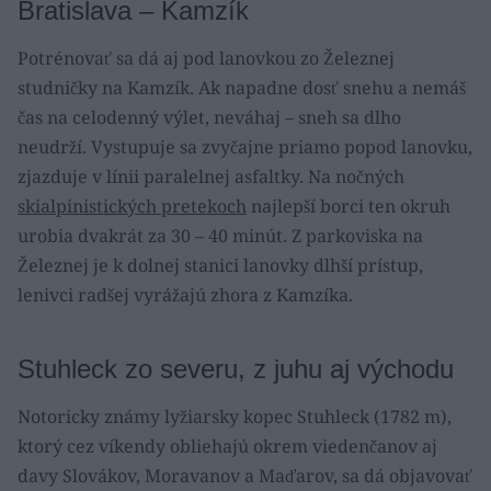
Bratislava – Kamzík
Potrénovať sa dá aj pod lanovkou zo Železnej
studničky na Kamzík. Ak napadne dosť snehu a nemáš
čas na celodenný výlet, neváhaj – sneh sa dlho
neudrží. Vystupuje sa zvyčajne priamo popod lanovku,
zjazduje v línii paralelnej asfaltky. Na nočných
skialpinistických pretekoch
najlepší borci ten okruh
urobia dvakrát za 30 – 40 minút. Z parkoviska na
Železnej je k dolnej stanici lanovky dlhší prístup,
lenivci radšej vyrážajú zhora z Kamzíka.
Stuhleck zo severu, z juhu aj východu
Notoricky známy lyžiarsky kopec Stuhleck (1782 m),
ktorý cez víkendy obliehajú okrem viedenčanov aj
davy Slovákov, Moravanov a Maďarov, sa dá objavovať